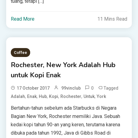
tuang, tetapi […]
Read More
11 Mins Read
Coffee
Rochester, New York Adalah Hub
untuk Kopi Enak
0
Tagged
17 October 2017
99vinclub
,
,
,
,
,
,
Adalah
Enak
Hub
Kopi
Rochester
Untuk
York
Bertahun-tahun sebelum ada Starbucks di Negara
Bagian New York, Rochester memiliki Java. Sebuah
kedai kopi tahun 90-an yang keren, terutama karena
dibuka pada tahun 1992, Java di Gibbs Road di