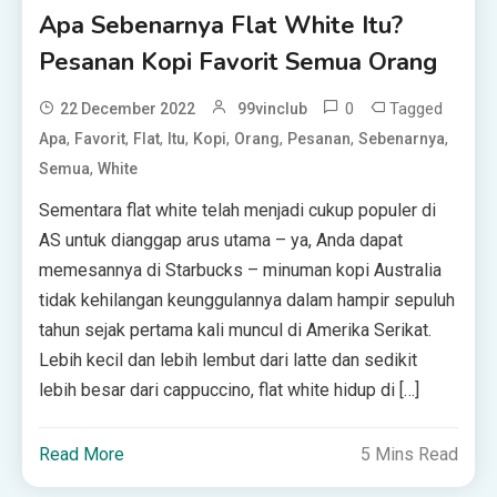
Apa Sebenarnya Flat White Itu?
Pesanan Kopi Favorit Semua Orang
0
Tagged
22 December 2022
99vinclub
,
,
,
,
,
,
,
,
Apa
Favorit
Flat
Itu
Kopi
Orang
Pesanan
Sebenarnya
,
Semua
White
Sementara flat white telah menjadi cukup populer di
AS untuk dianggap arus utama – ya, Anda dapat
memesannya di Starbucks – minuman kopi Australia
tidak kehilangan keunggulannya dalam hampir sepuluh
tahun sejak pertama kali muncul di Amerika Serikat.
Lebih kecil dan lebih lembut dari latte dan sedikit
lebih besar dari cappuccino, flat white hidup di […]
Read More
5 Mins Read