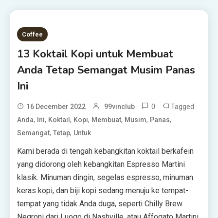
Coffee
13 Koktail Kopi untuk Membuat
Anda Tetap Semangat Musim Panas
Ini
0
Tagged
16 December 2022
99vinclub
,
,
,
,
,
,
,
Anda
Ini
Koktail
Kopi
Membuat
Musim
Panas
,
,
Semangat
Tetap
Untuk
Kami berada di tengah kebangkitan koktail berkafein
yang didorong oleh kebangkitan Espresso Martini
klasik. Minuman dingin, segelas espresso, minuman
keras kopi, dan biji kopi sedang menuju ke tempat-
tempat yang tidak Anda duga, seperti Chilly Brew
Negroni dari Luogo di Nashville, atau Affogato Martini