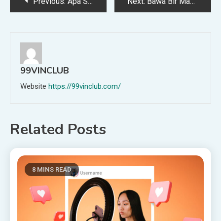
Post
Previous:
Apa Sebenarnya Flat White Itu? Pesanan Kopi Favorit Semua Orang
Next:
Bawa Bir Mandi Anda ke Tingkat Berikutnya di Denver’s Beer Spa
navigation
99VINCLUB
Website
https://99vinclub.com/
Related Posts
8 MINS READ