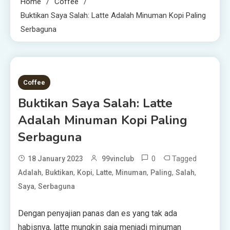
Home
Coffee
Buktikan Saya Salah: Latte Adalah Minuman Kopi Paling
Serbaguna
5 MINS READ
Coffee
Buktikan Saya Salah: Latte
Adalah Minuman Kopi Paling
Serbaguna
0
Tagged
18 January 2023
99vinclub
,
,
,
,
,
,
,
Adalah
Buktikan
Kopi
Latte
Minuman
Paling
Salah
,
Saya
Serbaguna
Dengan penyajian panas dan es yang tak ada
habisnya, latte mungkin saja menjadi minuman