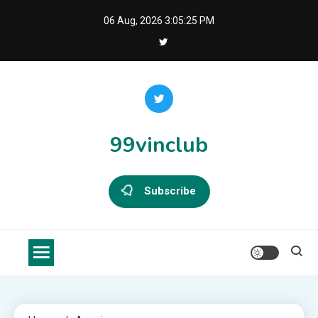
Skip
06 Aug, 2026
3:05:25 PM
to
content
99vinclub
Subscribe