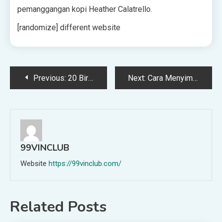
pemanggangan kopi Heather Calatrello.
[randomize] different website
Post
Previous:
20 Bir Kerajinan Beralkohol Tinggi Baru untuk Menghangatkan Tulang Anda Musim Gugur dan Musim Dingin Ini
Next:
Cara Menyimpan Biji Kopi Agar Tetap Segar Mungkin
navigation
99VINCLUB
Website
https://99vinclub.com/
Related Posts