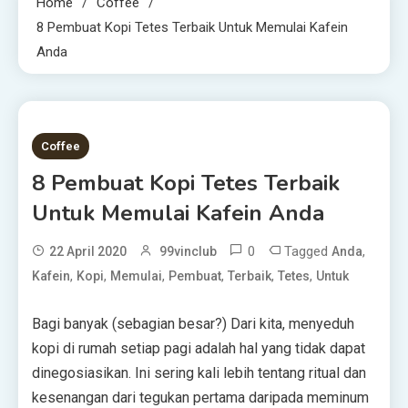
Home
Coffee
8 Pembuat Kopi Tetes Terbaik Untuk Memulai Kafein
Anda
11 MINS READ
Coffee
8 Pembuat Kopi Tetes Terbaik
Untuk Memulai Kafein Anda
0
Tagged
,
22 April 2020
99vinclub
Anda
,
,
,
,
,
,
Kafein
Kopi
Memulai
Pembuat
Terbaik
Tetes
Untuk
Bagi banyak (sebagian besar?) Dari kita, menyeduh
kopi di rumah setiap pagi adalah hal yang tidak dapat
dinegosiasikan. Ini sering kali lebih tentang ritual dan
kesenangan dari tegukan pertama daripada meminum