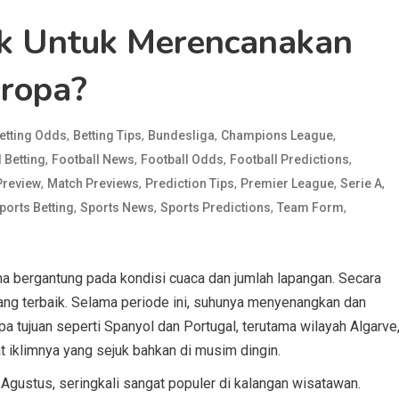
k Untuk Merencanakan
Eropa?
,
,
,
,
etting Odds
Betting Tips
Bundesliga
Champions League
,
,
,
,
 Betting
Football News
Football Odds
Football Predictions
,
,
,
,
,
Preview
Match Previews
Prediction Tips
Premier League
Serie A
,
,
,
,
ports Betting
Sports News
Sports Predictions
Team Form
ama bergantung pada kondisi cuaca dan jumlah lapangan. Secara
ng terbaik. Selama periode ini, suhunya menyenangkan dan
a tujuan seperti Spanyol dan Portugal, terutama wilayah Algarve
iklimnya yang sejuk bahkan di musim dingin.
Agustus, seringkali sangat populer di kalangan wisatawan.