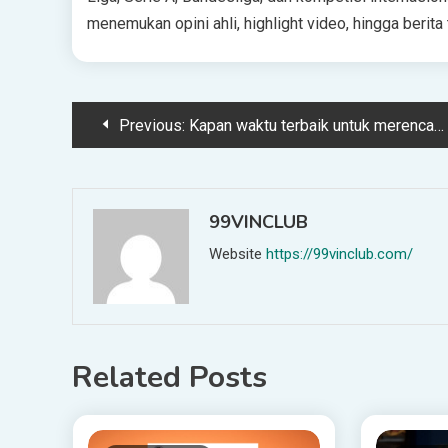
menemukan opini ahli, highlight video, hingga beri
Post
Previous:
Kapan waktu terbaik untuk merencanakan perjalanan golf ke Eropa?
navigation
99VINCLUB
Website
https://99vinclub.com/
Related Posts