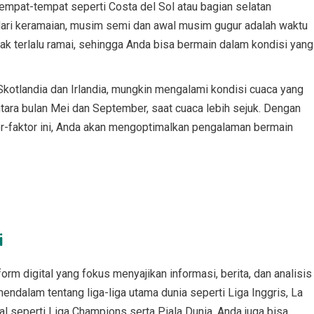
tempat-tempat seperti Costa del Sol atau bagian selatan
dari keramaian, musim semi dan awal musim gugur adalah waktu
idak terlalu ramai, sehingga Anda bisa bermain dalam kondisi yang
i Skotlandia dan Irlandia, mungkin mengalami kondisi cuaca yang
ntara bulan Mei dan September, saat cuaca lebih sejuk. Dengan
r-faktor ini, Anda akan mengoptimalkan pengalaman bermain
i
orm digital yang fokus menyajikan informasi, berita, dan analisis
mendalam tentang liga-liga utama dunia seperti Liga Inggris, La
nal seperti Liga Champions serta Piala Dunia. Anda juga bisa