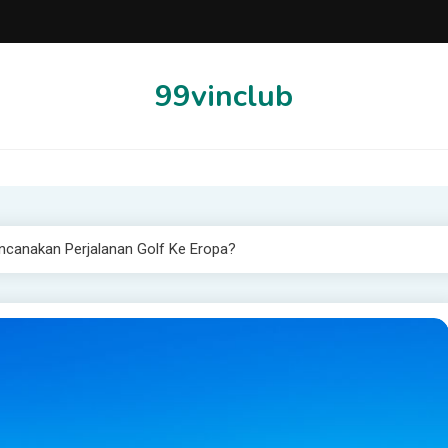
99vinclub
ncanakan Perjalanan Golf Ke Eropa?