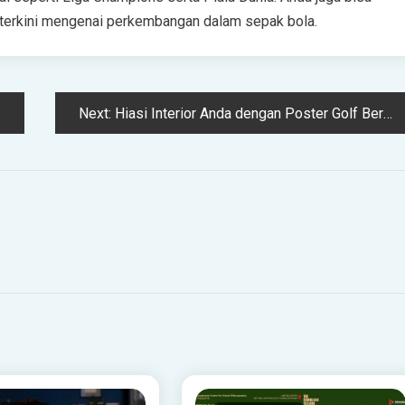
ta terkini mengenai perkembangan dalam sepak bola.
Next:
Hiasi Interior Anda dengan Poster Golf Bergaya