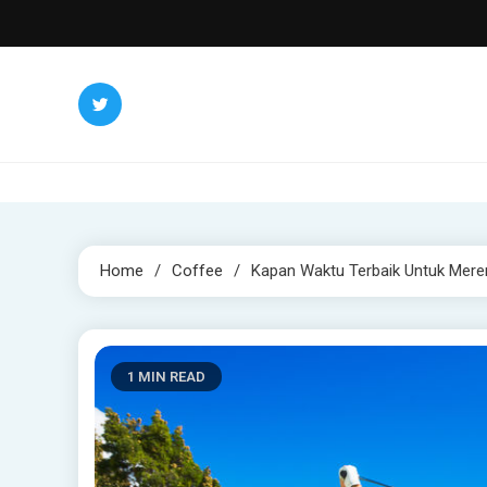
Skip
to
content
Home
Coffee
Kapan Waktu Terbaik Untuk Mere
1 MIN READ