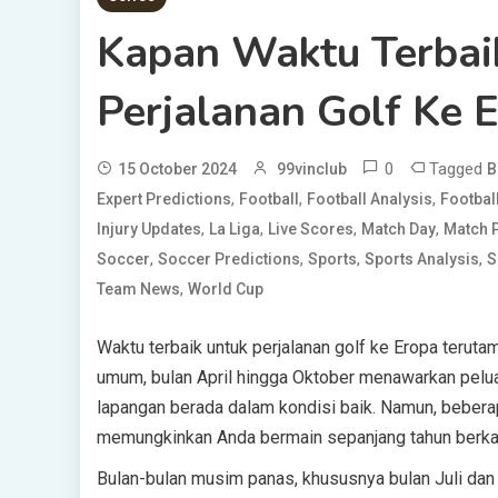
Kapan Waktu Terbai
Perjalanan Golf Ke 
0
Tagged
15 October 2024
99vinclub
B
,
,
,
Expert Predictions
Football
Football Analysis
Football
,
,
,
,
Injury Updates
La Liga
Live Scores
Match Day
Match 
,
,
,
,
Soccer
Soccer Predictions
Sports
Sports Analysis
S
,
Team News
World Cup
Waktu terbaik untuk perjalanan golf ke Eropa terut
umum, bulan April hingga Oktober menawarkan pelua
lapangan berada dalam kondisi baik. Namun, beberap
memungkinkan Anda bermain sepanjang tahun berkat 
Bulan-bulan musim panas, khususnya bulan Juli dan 