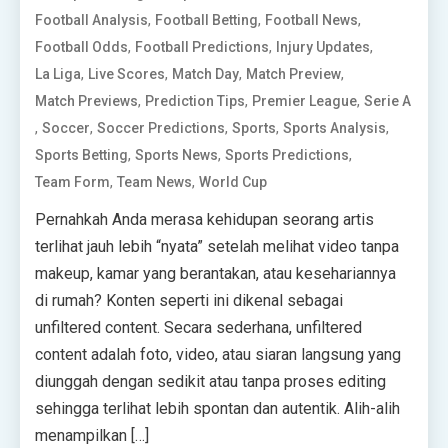
,
,
,
Football Analysis
Football Betting
Football News
,
,
,
Football Odds
Football Predictions
Injury Updates
,
,
,
,
La Liga
Live Scores
Match Day
Match Preview
,
,
,
Match Previews
Prediction Tips
Premier League
Serie A
,
,
,
,
,
Soccer
Soccer Predictions
Sports
Sports Analysis
,
,
,
Sports Betting
Sports News
Sports Predictions
,
,
Team Form
Team News
World Cup
Pernahkah Anda merasa kehidupan seorang artis
terlihat jauh lebih “nyata” setelah melihat video tanpa
makeup, kamar yang berantakan, atau kesehariannya
di rumah? Konten seperti ini dikenal sebagai
unfiltered content. Secara sederhana, unfiltered
content adalah foto, video, atau siaran langsung yang
diunggah dengan sedikit atau tanpa proses editing
sehingga terlihat lebih spontan dan autentik. Alih-alih
menampilkan […]