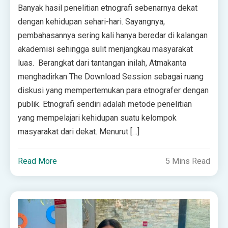
Banyak hasil penelitian etnografi sebenarnya dekat
dengan kehidupan sehari-hari. Sayangnya,
pembahasannya sering kali hanya beredar di kalangan
akademisi sehingga sulit menjangkau masyarakat
luas. Berangkat dari tantangan inilah, Atmakanta
menghadirkan The Download Session sebagai ruang
diskusi yang mempertemukan para etnografer dengan
publik. Etnografi sendiri adalah metode penelitian
yang mempelajari kehidupan suatu kelompok
masyarakat dari dekat. Menurut […]
Read More
5 Mins Read