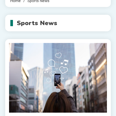
Home
Sports News
Sports News