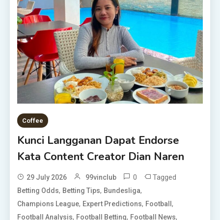
Coffee
Kunci Langganan Dapat Endorse
Kata Content Creator Dian Naren
0
Tagged
29 July 2026
99vinclub
,
,
,
Betting Odds
Betting Tips
Bundesliga
,
,
,
Champions League
Expert Predictions
Football
,
,
,
Football Analysis
Football Betting
Football News