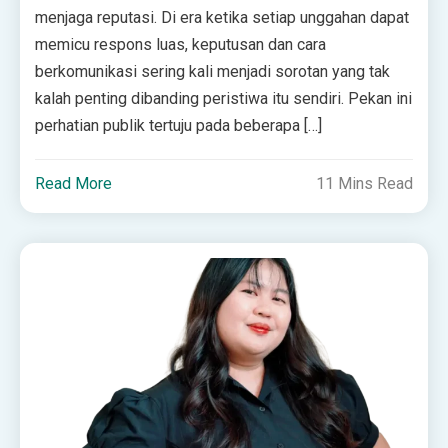
menjaga reputasi. Di era ketika setiap unggahan dapat
memicu respons luas, keputusan dan cara
berkomunikasi sering kali menjadi sorotan yang tak
kalah penting dibanding peristiwa itu sendiri. Pekan ini
perhatian publik tertuju pada beberapa […]
Read More
11 Mins Read