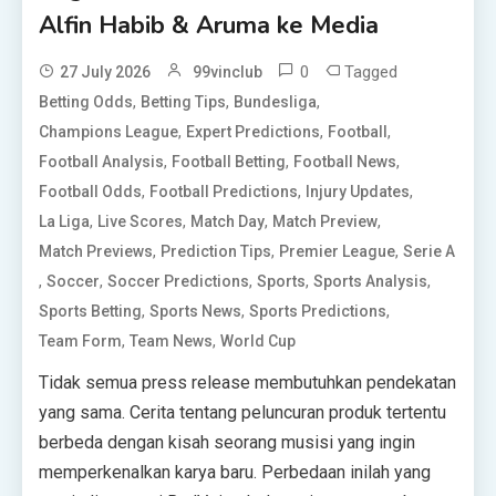
Alfin Habib & Aruma ke Media
0
Tagged
27 July 2026
99vinclub
,
,
,
Betting Odds
Betting Tips
Bundesliga
,
,
,
Champions League
Expert Predictions
Football
,
,
,
Football Analysis
Football Betting
Football News
,
,
,
Football Odds
Football Predictions
Injury Updates
,
,
,
,
La Liga
Live Scores
Match Day
Match Preview
,
,
,
Match Previews
Prediction Tips
Premier League
Serie A
,
,
,
,
,
Soccer
Soccer Predictions
Sports
Sports Analysis
,
,
,
Sports Betting
Sports News
Sports Predictions
,
,
Team Form
Team News
World Cup
Tidak semua press release membutuhkan pendekatan
yang sama. Cerita tentang peluncuran produk tertentu
berbeda dengan kisah seorang musisi yang ingin
memperkenalkan karya baru. Perbedaan inilah yang