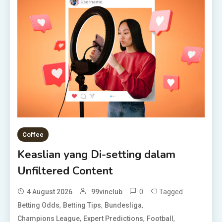
Coffee
Keaslian yang Di-setting dalam
Unfiltered Content
0
Tagged
4 August 2026
99vinclub
,
,
,
Betting Odds
Betting Tips
Bundesliga
,
,
,
Champions League
Expert Predictions
Football