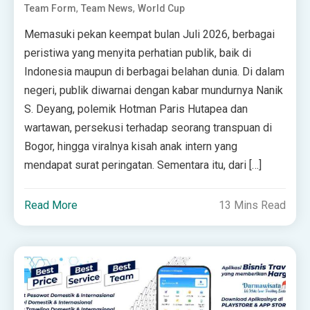
,
,
Team Form
Team News
World Cup
Memasuki pekan keempat bulan Juli 2026, berbagai
peristiwa yang menyita perhatian publik, baik di
Indonesia maupun di berbagai belahan dunia. Di dalam
negeri, publik diwarnai dengan kabar mundurnya Nanik
S. Deyang, polemik Hotman Paris Hutapea dan
wartawan, persekusi terhadap seorang transpuan di
Bogor, hingga viralnya kisah anak intern yang
mendapat surat peringatan. Sementara itu, dari […]
Read More
13 Mins Read