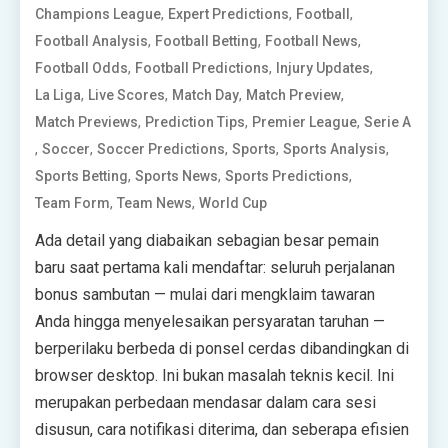
,
,
,
Champions League
Expert Predictions
Football
,
,
,
Football Analysis
Football Betting
Football News
,
,
,
Football Odds
Football Predictions
Injury Updates
,
,
,
,
La Liga
Live Scores
Match Day
Match Preview
,
,
,
Match Previews
Prediction Tips
Premier League
Serie A
,
,
,
,
,
Soccer
Soccer Predictions
Sports
Sports Analysis
,
,
,
Sports Betting
Sports News
Sports Predictions
,
,
Team Form
Team News
World Cup
Ada detail yang diabaikan sebagian besar pemain
baru saat pertama kali mendaftar: seluruh perjalanan
bonus sambutan — mulai dari mengklaim tawaran
Anda hingga menyelesaikan persyaratan taruhan —
berperilaku berbeda di ponsel cerdas dibandingkan di
browser desktop. Ini bukan masalah teknis kecil. Ini
merupakan perbedaan mendasar dalam cara sesi
disusun, cara notifikasi diterima, dan seberapa efisien