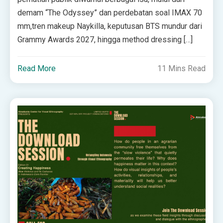
demam “The Odyssey” dan perdebatan soal IMAX 70
mm,tren makeup Naykilla, keputusan BTS mundur dari
Grammy Awards 2027, hingga method dressing […]
Read More
11 Mins Read