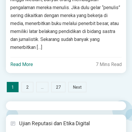
pengalaman mereka menulis. Jika dulu gelar “penulis”
sering dikaitkan dengan mereka yang bekerja di
media, menerbitkan buku melalui penerbit besar, atau
memiliki latar belakang pendidikan di bidang sastra
dan jurnalistik. Sekarang sudah banyak yang
menerbitkan […]
Read More
7 Mins Read
Posts
1
…
2
27
Next
pagination
Ujian Reputasi dan Etika Digital