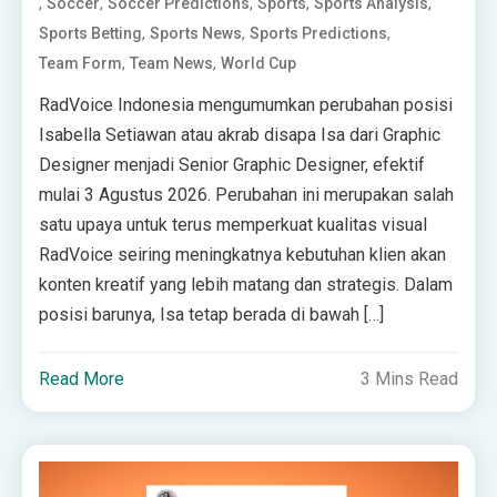
,
,
,
,
,
Soccer
Soccer Predictions
Sports
Sports Analysis
,
,
,
Sports Betting
Sports News
Sports Predictions
,
,
Team Form
Team News
World Cup
RadVoice Indonesia mengumumkan perubahan posisi
Isabella Setiawan atau akrab disapa Isa dari Graphic
Designer menjadi Senior Graphic Designer, efektif
mulai 3 Agustus 2026. Perubahan ini merupakan salah
satu upaya untuk terus memperkuat kualitas visual
RadVoice seiring meningkatnya kebutuhan klien akan
konten kreatif yang lebih matang dan strategis. Dalam
posisi barunya, Isa tetap berada di bawah […]
Read More
3 Mins Read