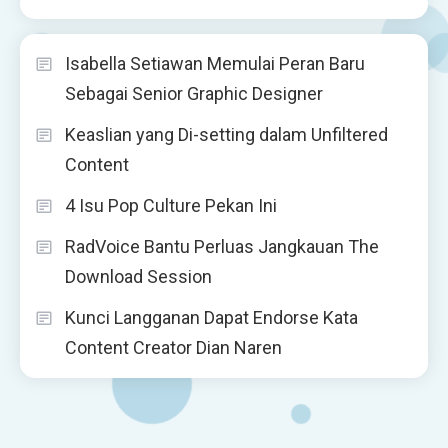
Isabella Setiawan Memulai Peran Baru
Sebagai Senior Graphic Designer
Keaslian yang Di-setting dalam Unfiltered
Content
4 Isu Pop Culture Pekan Ini
RadVoice Bantu Perluas Jangkauan The
Download Session
Kunci Langganan Dapat Endorse Kata
Content Creator Dian Naren