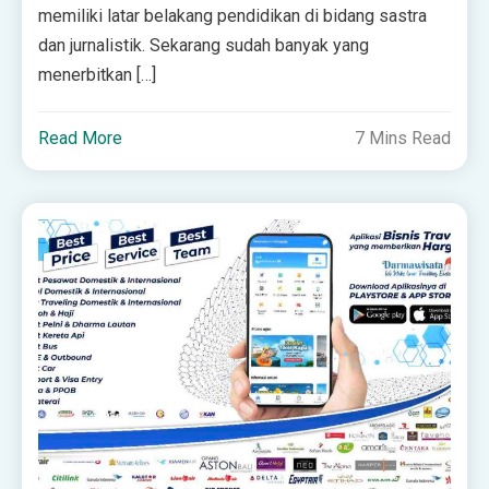
memiliki latar belakang pendidikan di bidang sastra
dan jurnalistik. Sekarang sudah banyak yang
menerbitkan […]
Read More
7 Mins Read