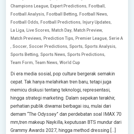
,
,
,
Champions League
Expert Predictions
Football
,
,
,
Football Analysis
Football Betting
Football News
,
,
,
Football Odds
Football Predictions
Injury Updates
,
,
,
,
La Liga
Live Scores
Match Day
Match Preview
,
,
,
Match Previews
Prediction Tips
Premier League
Serie A
,
,
,
,
,
Soccer
Soccer Predictions
Sports
Sports Analysis
,
,
,
Sports Betting
Sports News
Sports Predictions
,
,
Team Form
Team News
World Cup
Di era media sosial, pop culture bergerak semakin
cepat. Tak hanya melahirkan tren baru, tetapi juga
memicu diskusi tentang teknologi, representasi,
hingga strategi marketing. Dalam sepekan terakhir,
perhatian publik diwarnai berbagai isu, mulai dari
demam “The Odyssey” dan perdebatan soal IMAX 70
mm,tren makeup Naykilla, keputusan BTS mundur dari
Grammy Awards 2027, hingga method dressing […]