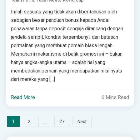
,
,
Team Form
Team News
World Cup
Inilah sesuatu yang tidak akan diberitahukan oleh
sebagian besar panduan bonus kepada Anda:
penawaran tanpa deposit sengaja dirancang dengan
jendela sempit, kondisi tersembunyi, dan batasan
permainan yang membuat pemain biasa lengah.
Memahami mekanisme di balik promosi ini – bukan
hanya angka-angka utama – adalah hal yang
membedakan pemain yang mendapatkan nilai nyata
dari mereka yang […]
Read More
6 Mins Read
Posts
1
…
2
27
Next
pagination