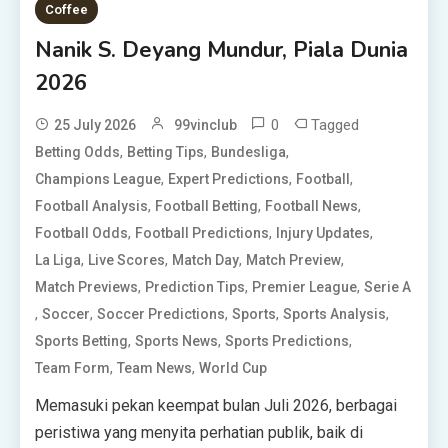
Coffee
Nanik S. Deyang Mundur, Piala Dunia
2026
0
Tagged
25 July 2026
99vinclub
,
,
,
Betting Odds
Betting Tips
Bundesliga
,
,
,
Champions League
Expert Predictions
Football
,
,
,
Football Analysis
Football Betting
Football News
,
,
,
Football Odds
Football Predictions
Injury Updates
,
,
,
,
La Liga
Live Scores
Match Day
Match Preview
,
,
,
Match Previews
Prediction Tips
Premier League
Serie A
,
,
,
,
,
Soccer
Soccer Predictions
Sports
Sports Analysis
,
,
,
Sports Betting
Sports News
Sports Predictions
,
,
Team Form
Team News
World Cup
Memasuki pekan keempat bulan Juli 2026, berbagai
peristiwa yang menyita perhatian publik, baik di