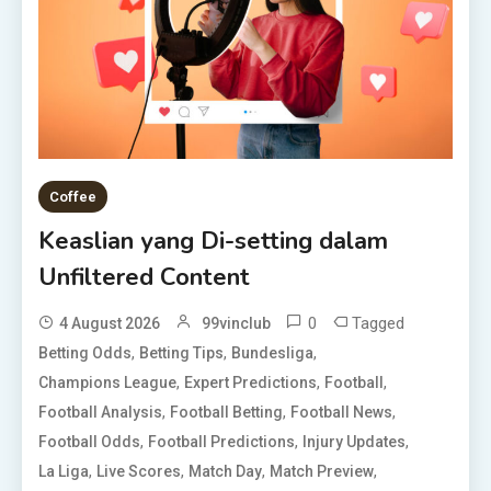
Coffee
Keaslian yang Di-setting dalam
Unfiltered Content
0
Tagged
4 August 2026
99vinclub
,
,
,
Betting Odds
Betting Tips
Bundesliga
,
,
,
Champions League
Expert Predictions
Football
,
,
,
Football Analysis
Football Betting
Football News
,
,
,
Football Odds
Football Predictions
Injury Updates
,
,
,
,
La Liga
Live Scores
Match Day
Match Preview