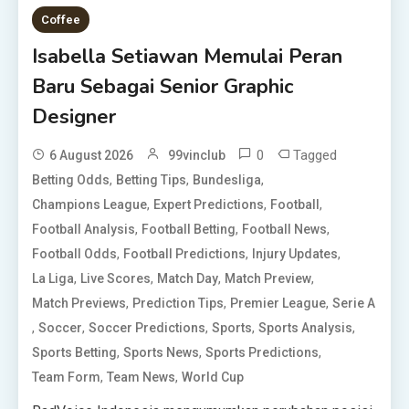
Coffee
Isabella Setiawan Memulai Peran
Baru Sebagai Senior Graphic
Designer
0
Tagged
6 August 2026
99vinclub
,
,
,
Betting Odds
Betting Tips
Bundesliga
,
,
,
Champions League
Expert Predictions
Football
,
,
,
Football Analysis
Football Betting
Football News
,
,
,
Football Odds
Football Predictions
Injury Updates
,
,
,
,
La Liga
Live Scores
Match Day
Match Preview
,
,
,
Match Previews
Prediction Tips
Premier League
Serie A
,
,
,
,
,
Soccer
Soccer Predictions
Sports
Sports Analysis
,
,
,
Sports Betting
Sports News
Sports Predictions
,
,
Team Form
Team News
World Cup