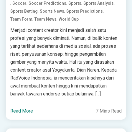
,
,
,
,
,
Soccer
Soccer Predictions
Sports
Sports Analysis
,
,
,
Sports Betting
Sports News
Sports Predictions
,
,
Team Form
Team News
World Cup
Menjadi content creator kini menjadi salah satu
profesi yang banyak diminati. Namun, di balik konten
yang terlihat sederhana di media sosial, ada proses
riset, penyusunan konsep, hingga pengambilan
gambar yang menyita waktu. Hal itu yang dirasakan
content creator asal Yogyakarta, Dian Naren. Kepada
RadVoice Indonesia, ia menceritakan kisahnya dari
awal membuat konten hingga kini mendapatkan
banyak tawaran endorse setiap bulannya. […]
Read More
7 Mins Read