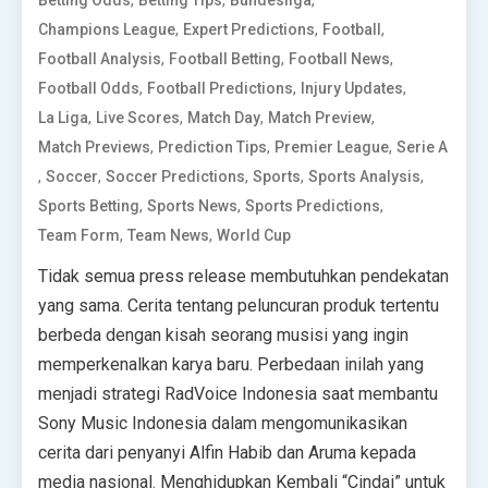
,
,
,
Betting Odds
Betting Tips
Bundesliga
,
,
,
Champions League
Expert Predictions
Football
,
,
,
Football Analysis
Football Betting
Football News
,
,
,
Football Odds
Football Predictions
Injury Updates
,
,
,
,
La Liga
Live Scores
Match Day
Match Preview
,
,
,
Match Previews
Prediction Tips
Premier League
Serie A
,
,
,
,
,
Soccer
Soccer Predictions
Sports
Sports Analysis
,
,
,
Sports Betting
Sports News
Sports Predictions
,
,
Team Form
Team News
World Cup
Tidak semua press release membutuhkan pendekatan
yang sama. Cerita tentang peluncuran produk tertentu
berbeda dengan kisah seorang musisi yang ingin
memperkenalkan karya baru. Perbedaan inilah yang
menjadi strategi RadVoice Indonesia saat membantu
Sony Music Indonesia dalam mengomunikasikan
cerita dari penyanyi Alfin Habib dan Aruma kepada
media nasional. Menghidupkan Kembali “Cindai” untuk