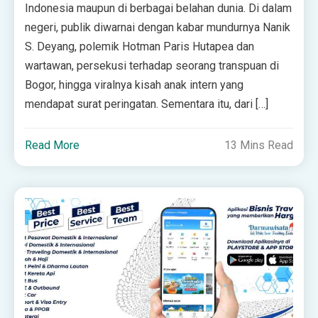
Indonesia maupun di berbagai belahan dunia. Di dalam
negeri, publik diwarnai dengan kabar mundurnya Nanik
S. Deyang, polemik Hotman Paris Hutapea dan
wartawan, persekusi terhadap seorang transpuan di
Bogor, hingga viralnya kisah anak intern yang
mendapat surat peringatan. Sementara itu, dari […]
Read More
13 Mins Read