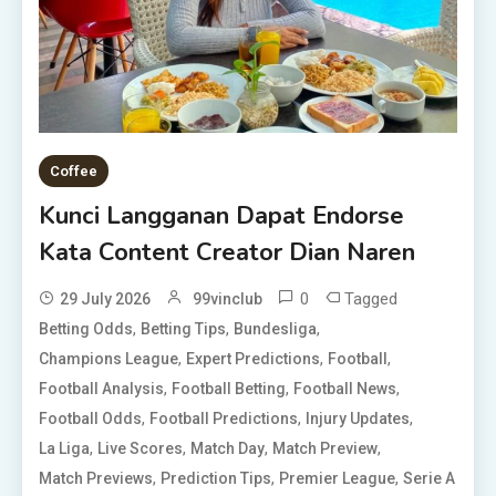
Coffee
Kunci Langganan Dapat Endorse
Kata Content Creator Dian Naren
0
Tagged
29 July 2026
99vinclub
,
,
,
Betting Odds
Betting Tips
Bundesliga
,
,
,
Champions League
Expert Predictions
Football
,
,
,
Football Analysis
Football Betting
Football News
,
,
,
Football Odds
Football Predictions
Injury Updates
,
,
,
,
La Liga
Live Scores
Match Day
Match Preview
,
,
,
Match Previews
Prediction Tips
Premier League
Serie A