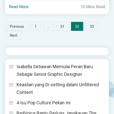
Read More
10 Mins Read
Posts
…
32
Previous
1
31
33
Next
pagination
Isabella Setiawan Memulai Peran Baru
Sebagai Senior Graphic Designer
Keaslian yang Di-setting dalam Unfiltered
Content
4 Isu Pop Culture Pekan Ini
RadVoice Bantu Perluas Jangkauan The