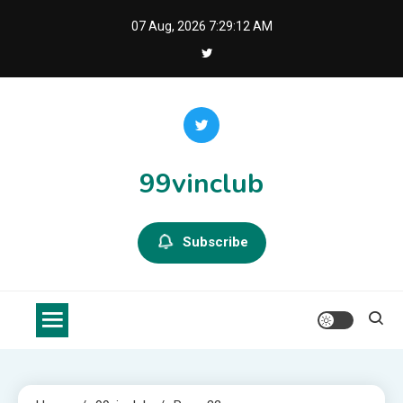
Skip
07 Aug, 2026
7:29:12 AM
to
content
99vinclub
Subscribe