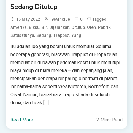
Sedang Ditutup
0
Tagged
16 May 2022
99vinclub
,
,
,
,
,
,
,
Amerika
Biksu
Bir
Dijalankan
Ditutup
Oleh
Pabrik
,
,
,
Satusatunya
Sedang
Trappist
Yang
Itu adalah ide yang berani untuk memulai. Selama
beberapa generasi, biarawan Trappist di Eropa telah
membuat bir di bawah pedoman ketat untuk menutupi
biaya hidup di biara mereka – dan sepanjang jalan,
menciptakan beberapa bir paling dihormati di planet
ini: nama-nama seperti Westvleteren, Rochefort, dan
Orval. Namun, biara-biara Trappist ada di seluruh
dunia, dan tidak […]
Read More
2 Mins Read