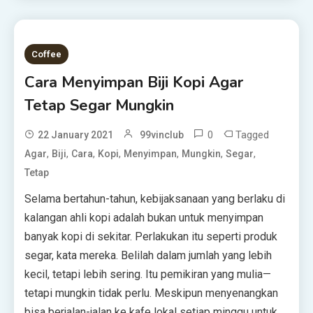
Coffee
Cara Menyimpan Biji Kopi Agar
Tetap Segar Mungkin
0
Tagged
22 January 2021
99vinclub
,
,
,
,
,
,
,
Agar
Biji
Cara
Kopi
Menyimpan
Mungkin
Segar
Tetap
Selama bertahun-tahun, kebijaksanaan yang berlaku di
kalangan ahli kopi adalah bukan untuk menyimpan
banyak kopi di sekitar. Perlakukan itu seperti produk
segar, kata mereka. Belilah dalam jumlah yang lebih
kecil, tetapi lebih sering. Itu pemikiran yang mulia—
tetapi mungkin tidak perlu. Meskipun menyenangkan
bisa berjalan-jalan ke kafe lokal setiap minggu untuk