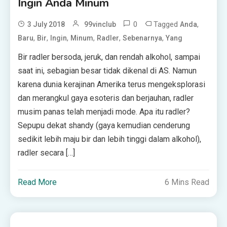
Ingin Anda Minum
0
Tagged
,
3 July 2018
99vinclub
Anda
,
,
,
,
,
,
Baru
Bir
Ingin
Minum
Radler
Sebenarnya
Yang
Bir radler bersoda, jeruk, dan rendah alkohol, sampai
saat ini, sebagian besar tidak dikenal di AS. Namun
karena dunia kerajinan Amerika terus mengeksplorasi
dan merangkul gaya esoteris dan berjauhan, radler
musim panas telah menjadi mode. Apa itu radler?
Sepupu dekat shandy (gaya kemudian cenderung
sedikit lebih maju bir dan lebih tinggi dalam alkohol),
radler secara […]
Read More
6 Mins Read