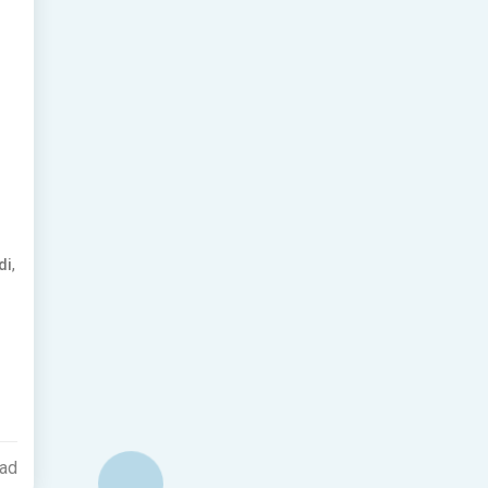
,
di
ead