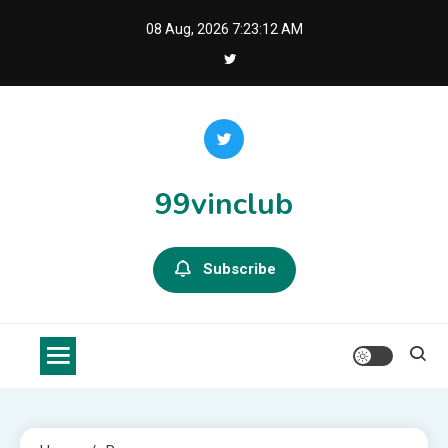
Skip
08 Aug, 2026
7:23:12 AM
to
content
99vinclub
Subscribe