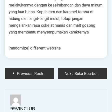
melakukannya dengan keseimbangan dan daya minum
yang luar biasa. Kopi hitam dan karamel terasa di
hidung dan langit-langit mulut, tetapi jangan
mengalahkan rasa cokelat manis dan malt gosong
yang membantu menyempurnakan karakternya.
[randomize] different website
Post
Previous:
Rochester, New York Adalah Hub untuk Kopi Enak
Next:
Suka Bourbon dan Rye? Cobalah Bir Barrel-Aged
navigation
99VINCLUB