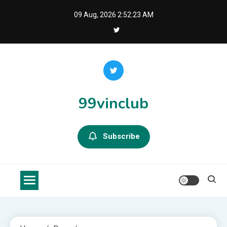
Skip
09 Aug, 2026
2:52:23 AM
to
content
99vinclub
Subscribe