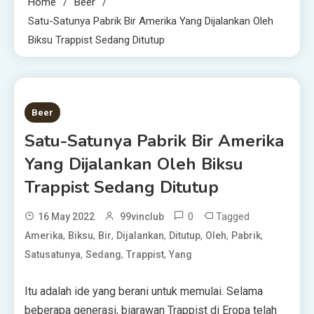
Home
Beer
Satu-Satunya Pabrik Bir Amerika Yang Dijalankan Oleh
Biksu Trappist Sedang Ditutup
2 MINS READ
Beer
Satu-Satunya Pabrik Bir Amerika
Yang Dijalankan Oleh Biksu
Trappist Sedang Ditutup
0
Tagged
16 May 2022
99vinclub
,
,
,
,
,
,
,
Amerika
Biksu
Bir
Dijalankan
Ditutup
Oleh
Pabrik
,
,
,
Satusatunya
Sedang
Trappist
Yang
Itu adalah ide yang berani untuk memulai. Selama
beberapa generasi, biarawan Trappist di Eropa telah