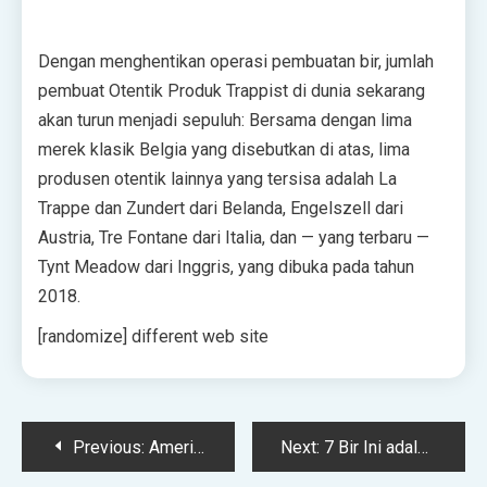
Dengan menghentikan operasi pembuatan bir, jumlah
pembuat Otentik Produk Trappist di dunia sekarang
akan turun menjadi sepuluh: Bersama dengan lima
merek klasik Belgia yang disebutkan di atas, lima
produsen otentik lainnya yang tersisa adalah La
Trappe dan Zundert dari Belanda, Engelszell dari
Austria, Tre Fontane dari Italia, dan — yang terbaru —
Tynt Meadow dari Inggris, yang dibuka pada tahun
2018.
[randomize] different web site
Post
Previous:
Amerika Akhirnya Mendapatkan Pabrik Bir Guinness Kedua dan Ya, Anda Dapat Mengunjungi
Next:
7 Bir Ini adalah Pasangan Sempurna dengan Barbekyu dan Makanan Pendamping