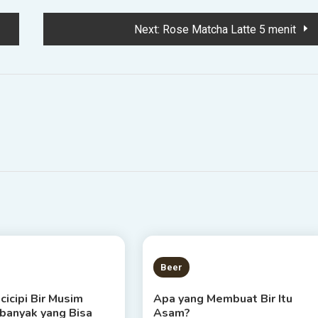
Next:
Rose Matcha Latte 5 menit
S READ
6 MINS READ
Beer
icipi Bir Musim
Apa yang Membuat Bir Itu
banyak yang Bisa
Asam?