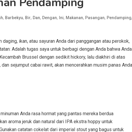
nan Pendamping
,
,
,
,
,
,
,
,
ah
Barbekyu
Bir
Dan
Dengan
Ini
Makanan
Pasangan
Pendamping
daging, ikan, atau sayuran Anda dari panggangan atau perokok,
(Catatan: Adalah tugas saya untuk berbagi dengan Anda bahwa Anda
cambah Brussel dengan sedikit hickory, lalu diakhiri di atas
, dan sejumput cabai rawit, akan mencerahkan musim panas And
n minuman Anda rasa hormat yang pantas mereka berdua
an aroma jeruk dan natural dari IPA ekstra hoppy untuk
unakan catatan cokelat dari imperial stout yang bagus untuk