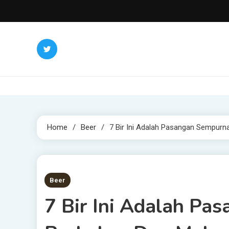
Skip
to
content
Home
Beer
7 Bir Ini Adalah Pasangan Sempur
5 MINS READ
Beer
7 Bir Ini Adalah P