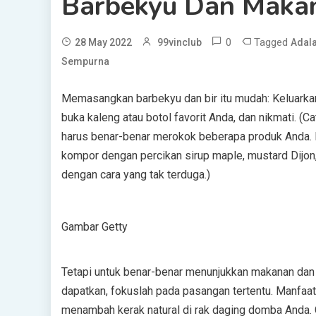
Barbekyu Dan Maka
0
Tagged
28 May 2022
99vinclub
Adal
Sempurna
Memasangkan barbekyu dan bir itu mudah: Keluarkan 
buka kaleng atau botol favorit Anda, dan nikmati. 
harus benar-benar merokok beberapa produk Anda. Ke
kompor dengan percikan sirup maple, mustard Dijon
dengan cara yang tak terduga.)
Gambar Getty
Tetapi untuk benar-benar menunjukkan makanan da
dapatkan, fokuslah pada pasangan tertentu. Manfaatk
menambah kerak natural di rak daging domba Anda. G