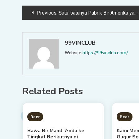
Post
Previous:
Satu-satunya Pabrik Bir Amerika yang Dijalankan Oleh Biksu Trappist Sedang Ditutup
navigation
99VINCLUB
Website
https://99vinclub.com/
Related Posts
1 MIN READ
4 MIN
Beer
Beer
Bawa Bir Mandi Anda ke
Kami Menc
Tingkat Berikutnya di
Gugur Se