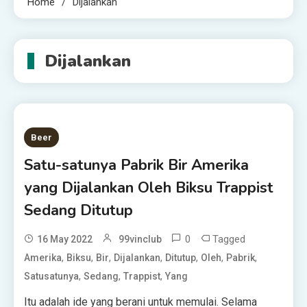
Home
Dijalankan
Dijalankan
Beer
Satu-satunya Pabrik Bir Amerika
yang Dijalankan Oleh Biksu Trappist
Sedang Ditutup
0
Tagged
16 May 2022
99vinclub
,
,
,
,
,
,
,
Amerika
Biksu
Bir
Dijalankan
Ditutup
Oleh
Pabrik
,
,
,
Satusatunya
Sedang
Trappist
Yang
Itu adalah ide yang berani untuk memulai. Selama