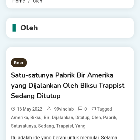
Home
Oleh
Oleh
Beer
Satu-satunya Pabrik Bir Amerika
yang Dijalankan Oleh Biksu Trappist
Sedang Ditutup
0
Tagged
16 May 2022
99vinclub
,
,
,
,
,
,
,
Amerika
Biksu
Bir
Dijalankan
Ditutup
Oleh
Pabrik
,
,
,
Satusatunya
Sedang
Trappist
Yang
Itu adalah ide yang berani untuk memulai. Selama