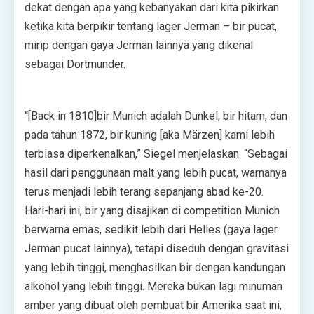
dekat dengan apa yang kebanyakan dari kita pikirkan
ketika kita berpikir tentang lager Jerman – bir pucat,
mirip dengan gaya Jerman lainnya yang dikenal
sebagai Dortmunder.
“[Back in 1810]bir Munich adalah Dunkel, bir hitam, dan
pada tahun 1872, bir kuning [aka Märzen] kami lebih
terbiasa diperkenalkan,” Siegel menjelaskan. “Sebagai
hasil dari penggunaan malt yang lebih pucat, warnanya
terus menjadi lebih terang sepanjang abad ke-20.
Hari-hari ini, bir yang disajikan di competition Munich
berwarna emas, sedikit lebih dari Helles (gaya lager
Jerman pucat lainnya), tetapi diseduh dengan gravitasi
yang lebih tinggi, menghasilkan bir dengan kandungan
alkohol yang lebih tinggi. Mereka bukan lagi minuman
amber yang dibuat oleh pembuat bir Amerika saat ini,