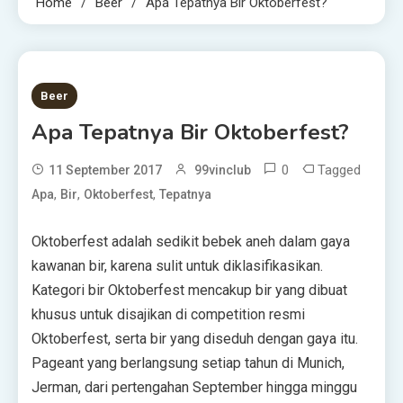
Home
Beer
Apa Tepatnya Bir Oktoberfest?
3 MINS READ
Beer
Apa Tepatnya Bir Oktoberfest?
0
Tagged
11 September 2017
99vinclub
,
,
,
Apa
Bir
Oktoberfest
Tepatnya
Oktoberfest adalah sedikit bebek aneh dalam gaya
kawanan bir, karena sulit untuk diklasifikasikan.
Kategori bir Oktoberfest mencakup bir yang dibuat
khusus untuk disajikan di competition resmi
Oktoberfest, serta bir yang diseduh dengan gaya itu.
Pageant yang berlangsung setiap tahun di Munich,
Jerman, dari pertengahan September hingga minggu