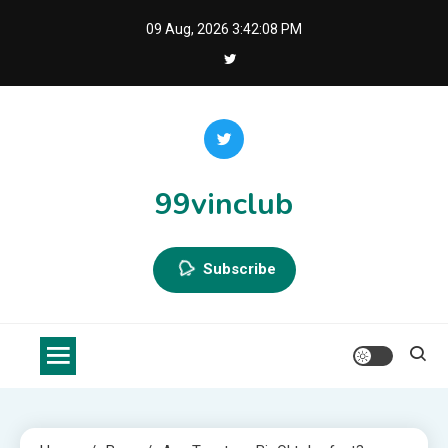
Skip
09 Aug, 2026
3:42:08 PM
to
content
99vinclub
Subscribe