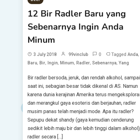
12 Bir Radler Baru yang
Sebenarnya Ingin Anda
Minum
0
Tagged
,
3 July 2018
99vinclub
Anda
,
,
,
,
,
,
Baru
Bir
Ingin
Minum
Radler
Sebenarnya
Yang
Bir radler bersoda, jeruk, dan rendah alkohol, sampai
saat ini, sebagian besar tidak dikenal di AS. Namun
karena dunia kerajinan Amerika terus mengeksplora
dan merangkul gaya esoteris dan berjauhan, radler
musim panas telah menjadi mode. Apa itu radler?
Sepupu dekat shandy (gaya kemudian cenderung
sedikit lebih maju bir dan lebih tinggi dalam alkohol)
radler secara […]