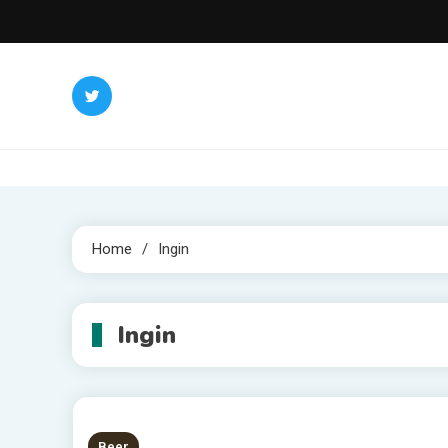
Skip
to
content
Home
Ingin
Ingin
Beer