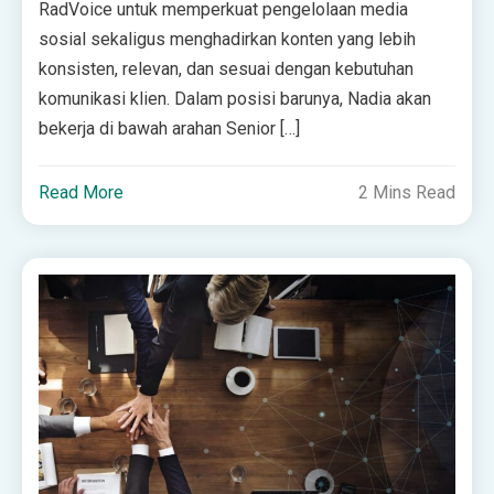
RadVoice untuk memperkuat pengelolaan media
sosial sekaligus menghadirkan konten yang lebih
konsisten, relevan, dan sesuai dengan kebutuhan
komunikasi klien. Dalam posisi barunya, Nadia akan
bekerja di bawah arahan Senior […]
Read More
2 Mins Read