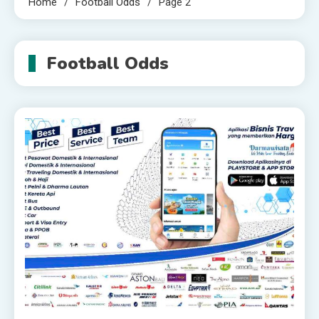
Home
Football Odds
Page 2
Football Odds