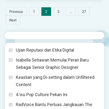
Posts
2
…
Previous
1
3
27
Next
pagination
Ujian Reputasi dan Etika Digital
Isabella Setiawan Memulai Peran Baru
Sebagai Senior Graphic Designer
Keaslian yang Di-setting dalam Unfiltered
Content
4 Isu Pop Culture Pekan Ini
RadVoice Bantu Perluas Jangkauan The