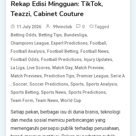
Rekap Edisi Mingguan: TikTok,
Teazzi, Cabinet Couture
0
Tagged
11 July 2026
99vinclub
,
,
,
Betting Odds
Betting Tips
Bundesliga
,
,
,
Champions League
Expert Predictions
Football
,
,
,
Football Analysis
Football Betting
Football News
,
,
,
Football Odds
Football Predictions
Injury Updates
,
,
,
,
La Liga
Live Scores
Match Day
Match Preview
,
,
,
Match Previews
Prediction Tips
Premier League
Serie A
,
,
,
,
,
Soccer
Soccer Predictions
Sports
Sports Analysis
,
,
,
Sports Betting
Sports News
Sports Predictions
,
,
Team Form
Team News
World Cup
Setiap pekan, berbagai isu di dunia bisnis, teknologi
dan media sosial memicu perbincangan yang
memengaruhi persepsi publik terhadap perusahaan,