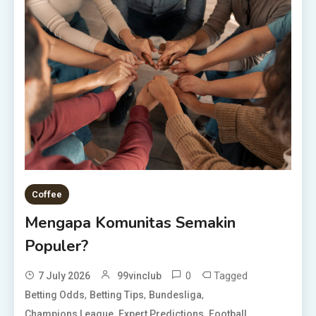
Coffee
Mengapa Komunitas Semakin
Populer?
0
Tagged
7 July 2026
99vinclub
,
,
,
Betting Odds
Betting Tips
Bundesliga
,
,
,
Champions League
Expert Predictions
Football