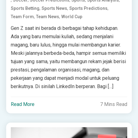
,
,
,
Sports Betting
Sports News
Sports Predictions
,
,
Team Form
Team News
World Cup
Gen Z saat ini berada di berbagai tahap kehidupan.
Ada yang baru memulai kuliah, sedang menjalani
magang, baru lulus, hingga mulai membangun karier.
Meski jalannya berbeda-beda, hampir semua memiliki
tujuan yang sama, yaitu membangun rekam jejak berisi
prestasi, pengalaman organisasi, magang, dan
pekerjaan yang dapat menjadi modal untuk peluang
berikutnya. Di sinilah LinkedIn berperan. Bagi […]
Read More
7 Mins Read