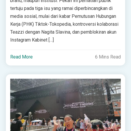
brand, maupun institusi. Pekan ini perhatian publik
tertuju pada tiga isu yang ramai diperbincangkan di
media sosial, mulai dari kabar Pemutusan Hubungan
Kerja (PHK) Tiktok-Tokopedia, kontroversi kolaborasi
Teazzi dengan Nagita Slavina, dan pemblokiran akun
Instagram Kabinet […]
Read More
6 Mins Read