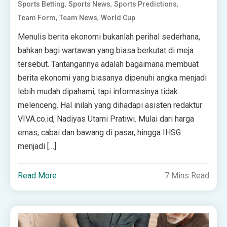
,
,
,
Sports Betting
Sports News
Sports Predictions
,
,
Team Form
Team News
World Cup
Menulis berita ekonomi bukanlah perihal sederhana,
bahkan bagi wartawan yang biasa berkutat di meja
tersebut. Tantangannya adalah bagaimana membuat
berita ekonomi yang biasanya dipenuhi angka menjadi
lebih mudah dipahami, tapi informasinya tidak
melenceng. Hal inilah yang dihadapi asisten redaktur
VIVA.co.id, Nadiyas Utami Pratiwi. Mulai dari harga
emas, cabai dan bawang di pasar, hingga IHSG
menjadi […]
Read More
7 Mins Read