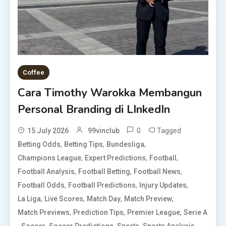
Coffee
Cara Timothy Warokka Membangun
Personal Branding di LInkedIn
0
Tagged
15 July 2026
99vinclub
,
,
,
Betting Odds
Betting Tips
Bundesliga
,
,
,
Champions League
Expert Predictions
Football
,
,
,
Football Analysis
Football Betting
Football News
,
,
,
Football Odds
Football Predictions
Injury Updates
,
,
,
,
La Liga
Live Scores
Match Day
Match Preview
,
,
,
Match Previews
Prediction Tips
Premier League
Serie A
,
,
,
,
,
Soccer
Soccer Predictions
Sports
Sports Analysis