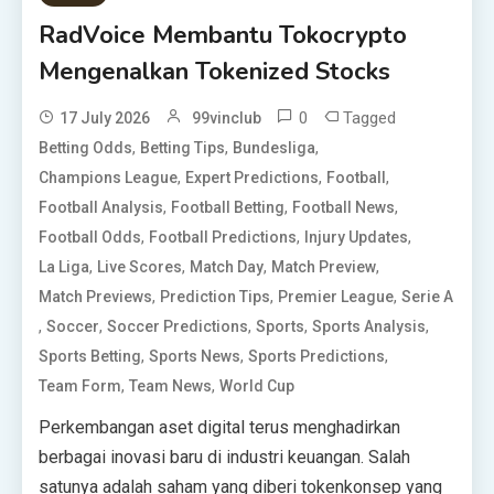
RadVoice Membantu Tokocrypto
Mengenalkan Tokenized Stocks
0
Tagged
17 July 2026
99vinclub
,
,
,
Betting Odds
Betting Tips
Bundesliga
,
,
,
Champions League
Expert Predictions
Football
,
,
,
Football Analysis
Football Betting
Football News
,
,
,
Football Odds
Football Predictions
Injury Updates
,
,
,
,
La Liga
Live Scores
Match Day
Match Preview
,
,
,
Match Previews
Prediction Tips
Premier League
Serie A
,
,
,
,
,
Soccer
Soccer Predictions
Sports
Sports Analysis
,
,
,
Sports Betting
Sports News
Sports Predictions
,
,
Team Form
Team News
World Cup
Perkembangan aset digital terus menghadirkan
berbagai inovasi baru di industri keuangan. Salah
satunya adalah saham yang diberi tokenkonsep yang