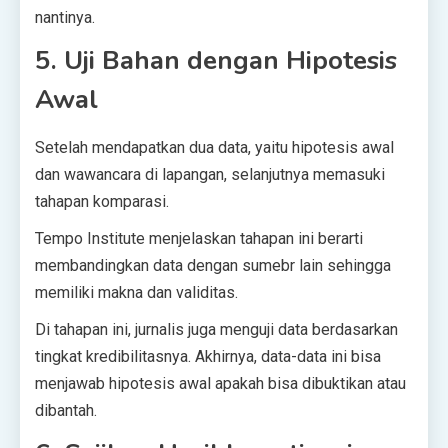
nantinya.
5. Uji Bahan dengan Hipotesis
Awal
Setelah mendapatkan dua data, yaitu hipotesis awal
dan wawancara di lapangan, selanjutnya memasuki
tahapan komparasi.
Tempo Institute menjelaskan tahapan ini berarti
membandingkan data dengan sumebr lain sehingga
memiliki makna dan validitas.
Di tahapan ini, jurnalis juga menguji data berdasarkan
tingkat kredibilitasnya. Akhirnya, data-data ini bisa
menjawab hipotesis awal apakah bisa dibuktikan atau
dibantah.