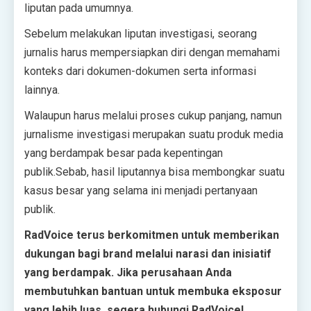
liputan pada umumnya.
Sebelum melakukan liputan investigasi, seorang
jurnalis harus mempersiapkan diri dengan memahami
konteks dari dokumen-dokumen serta informasi
lainnya.
Walaupun harus melalui proses cukup panjang, namun
jurnalisme investigasi merupakan suatu produk media
yang berdampak besar pada kepentingan
publik.Sebab, hasil liputannya bisa membongkar suatu
kasus besar yang selama ini menjadi pertanyaan
publik.
RadVoice terus berkomitmen untuk memberikan
dukungan bagi brand melalui narasi dan inisiatif
yang berdampak.
Jika perusahaan Anda
membutuhkan bantuan untuk membuka eksposur
yang lebih luas, segera hubungi RadVoice!