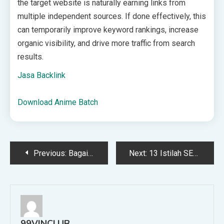
the target website is naturally earning links from
multiple independent sources. If done effectively, this
can temporarily improve keyword rankings, increase
organic visibility, and drive more traffic from search
results.
Jasa Backlink
Download Anime Batch
Post
Previous:
Bagaimana Cara Membaca Membentuk Cara Kita Menulis
Next:
13 Istilah SEO yang Membawa Anda ke Halaman Pertama Google
navigation
99VINCLUB