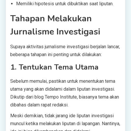
Memiliki hipotesis untuk dibuktikan saat liputan.
Tahapan Melakukan
Jurnalisme Investigasi
Supaya aktivitas jurnalisme investigasi berjalan lancar,
beberapa tahapan ini penting untuk dilakukan:
1. Tentukan Tema Utama
Sebelum memulai, pastikan untuk menentukan tema
utama yang akan didalami dalam liputan investigasi.
Dikutip dari blog Tempo Institute, biasanya tema akan
dibahas dalam rapat redaksi.
Meski demikian, tidak jarang ide liputan investigasi
muncul ketika melakukan liputan di lapangan. Nantinya,