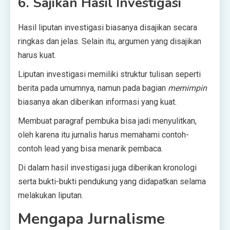
6. Sajikan Hasil Investigasi
Hasil liputan investigasi biasanya disajikan secara
ringkas dan jelas. Selain itu, argumen yang disajikan
harus kuat.
Liputan investigasi memiliki struktur tulisan seperti
berita pada umumnya, namun pada bagian
memimpin
biasanya akan diberikan informasi yang kuat.
Membuat paragraf pembuka bisa jadi menyulitkan,
oleh karena itu jurnalis harus memahami contoh-
contoh lead yang bisa menarik pembaca.
Di dalam hasil investigasi juga diberikan kronologi
serta bukti-bukti pendukung yang didapatkan selama
melakukan liputan.
Mengapa Jurnalisme