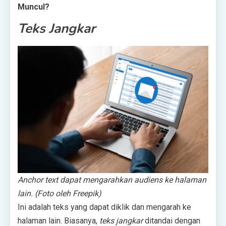
Muncul?
Teks Jangkar
Anchor text dapat mengarahkan audiens ke halaman
lain. (Foto oleh Freepik)
Ini adalah teks yang dapat diklik dan mengarah ke
halaman lain. Biasanya,
teks jangkar
ditandai dengan