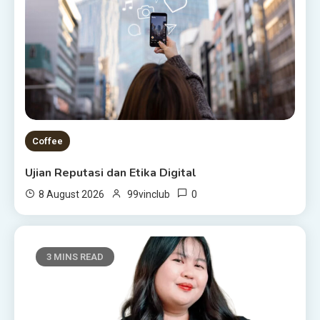
Coffee
Ujian Reputasi dan Etika Digital
0
8 August 2026
99vinclub
3 MINS READ