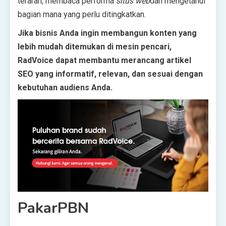
terarah, membaca performa
situs web
dan mengetahui
bagian mana yang perlu ditingkatkan.
Jika bisnis Anda ingin membangun konten yang
lebih mudah ditemukan di mesin pencari,
RadVoice dapat membantu merancang artikel
SEO yang informatif, relevan, dan sesuai dengan
kebutuhan audiens Anda.
PakarPBN