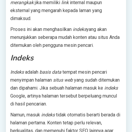
merangkak
jika memiliki
link
internal maupun
eksternal yang mengarah kepada laman yang
dimaksud.
Proses ini akan menghasilkan
indeks
yang akan
menunjukkan seberapa mudah konten atau situs Anda
ditemukan oleh pengguna mesin pencari.
Indeks
Indeks
adalah
basis data
tempat mesin pencari
menyimpan halaman
situs web
yang sudah ditemukan
dan dipahami. Jika sebuah halaman masuk ke
indeks
Google, artinya halaman tersebut berpeluang muncul
di hasil pencarian.
Namun, masuk
indeks
tidak otomatis berarti berada di
halaman pertama. Konten tetap perlu relevan,
berkualitas, dan memenuhi faktor SEO lainnya agar