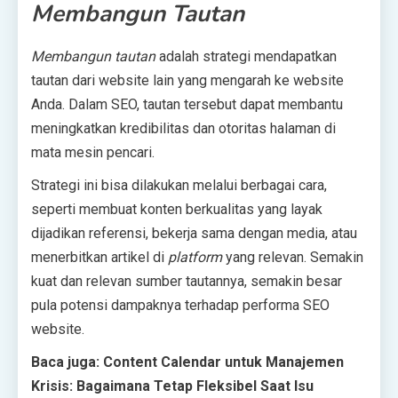
Membangun Tautan
Membangun tautan
adalah strategi mendapatkan
tautan dari website lain yang mengarah ke website
Anda. Dalam SEO, tautan tersebut dapat membantu
meningkatkan kredibilitas dan otoritas halaman di
mata mesin pencari.
Strategi ini bisa dilakukan melalui berbagai cara,
seperti membuat konten berkualitas yang layak
dijadikan referensi, bekerja sama dengan media, atau
menerbitkan artikel di
platform
yang relevan. Semakin
kuat dan relevan sumber tautannya, semakin besar
pula potensi dampaknya terhadap performa SEO
website.
Baca juga: Content Calendar untuk Manajemen
Krisis: Bagaimana Tetap Fleksibel Saat Isu