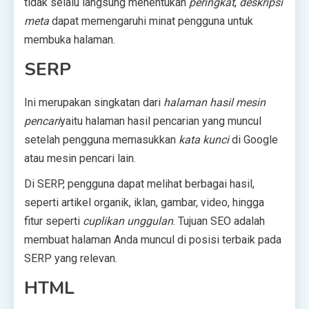
tidak selalu langsung menentukan
peringkat
,
deskripsi
meta
dapat memengaruhi minat pengguna untuk
membuka halaman.
SERP
Ini merupakan singkatan dari
halaman hasil mesin
pencari
yaitu halaman hasil pencarian yang muncul
setelah pengguna memasukkan
kata kunci
di Google
atau mesin pencari lain.
Di SERP, pengguna dapat melihat berbagai hasil,
seperti artikel organik, iklan, gambar, video, hingga
fitur seperti
cuplikan unggulan
. Tujuan SEO adalah
membuat halaman Anda muncul di posisi terbaik pada
SERP yang relevan.
HTML