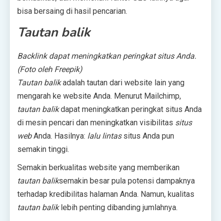
bisa bersaing di hasil pencarian.
Tautan balik
Backlink dapat meningkatkan peringkat situs Anda.
(Foto oleh Freepik)
Tautan balik
adalah tautan dari website lain yang
mengarah ke website Anda. Menurut Mailchimp,
tautan balik
dapat meningkatkan peringkat situs Anda
di mesin pencari dan meningkatkan visibilitas
situs
web
Anda. Hasilnya:
lalu lintas
situs Anda pun
semakin tinggi.
Semakin berkualitas website yang memberikan
tautan balik
semakin besar pula potensi dampaknya
terhadap kredibilitas halaman Anda. Namun, kualitas
tautan balik
lebih penting dibanding jumlahnya.