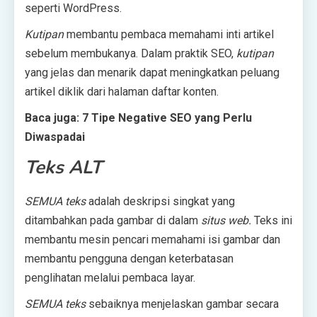
seperti WordPress.
Kutipan
membantu pembaca memahami inti artikel
sebelum membukanya. Dalam praktik SEO,
kutipan
yang jelas dan menarik dapat meningkatkan peluang
artikel diklik dari halaman daftar konten.
Baca juga: 7 Tipe Negative SEO yang Perlu
Diwaspadai
Teks ALT
SEMUA teks
adalah deskripsi singkat yang
ditambahkan pada gambar di dalam
situs web.
Teks ini
membantu mesin pencari memahami isi gambar dan
membantu pengguna dengan keterbatasan
penglihatan melalui pembaca layar.
SEMUA teks
sebaiknya menjelaskan gambar secara