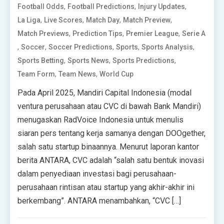
,
,
,
Football Odds
Football Predictions
Injury Updates
,
,
,
,
La Liga
Live Scores
Match Day
Match Preview
,
,
,
Match Previews
Prediction Tips
Premier League
Serie A
,
,
,
,
,
Soccer
Soccer Predictions
Sports
Sports Analysis
,
,
,
Sports Betting
Sports News
Sports Predictions
,
,
Team Form
Team News
World Cup
Pada April 2025, Mandiri Capital Indonesia (modal
ventura perusahaan atau CVC di bawah Bank Mandiri)
menugaskan RadVoice Indonesia untuk menulis
siaran pers tentang kerja samanya dengan DOOgether,
salah satu startup binaannya. Menurut laporan kantor
berita ANTARA, CVC adalah “salah satu bentuk inovasi
dalam penyediaan investasi bagi perusahaan-
perusahaan rintisan atau startup yang akhir-akhir ini
berkembang”. ANTARA menambahkan, “CVC […]