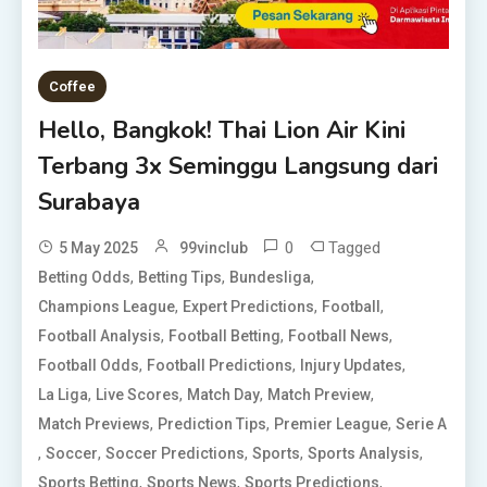
Coffee
Hello, Bangkok! Thai Lion Air Kini
Terbang 3x Seminggu Langsung dari
Surabaya
0
Tagged
5 May 2025
99vinclub
,
,
,
Betting Odds
Betting Tips
Bundesliga
,
,
,
Champions League
Expert Predictions
Football
,
,
,
Football Analysis
Football Betting
Football News
,
,
,
Football Odds
Football Predictions
Injury Updates
,
,
,
,
La Liga
Live Scores
Match Day
Match Preview
,
,
,
Match Previews
Prediction Tips
Premier League
Serie A
,
,
,
,
,
Soccer
Soccer Predictions
Sports
Sports Analysis
,
,
,
Sports Betting
Sports News
Sports Predictions