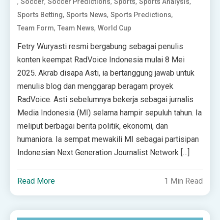
,
,
,
,
,
Soccer
Soccer Predictions
Sports
Sports Analysis
,
,
,
Sports Betting
Sports News
Sports Predictions
,
,
Team Form
Team News
World Cup
Fetry Wuryasti resmi bergabung sebagai penulis
konten keempat RadVoice Indonesia mulai 8 Mei
2025. Akrab disapa Asti, ia bertanggung jawab untuk
menulis blog dan menggarap beragam proyek
RadVoice. Asti sebelumnya bekerja sebagai jurnalis
Media Indonesia (MI) selama hampir sepuluh tahun. Ia
meliput berbagai berita politik, ekonomi, dan
humaniora. Ia sempat mewakili MI sebagai partisipan
Indonesian Next Generation Journalist Network […]
Read More
1 Min Read