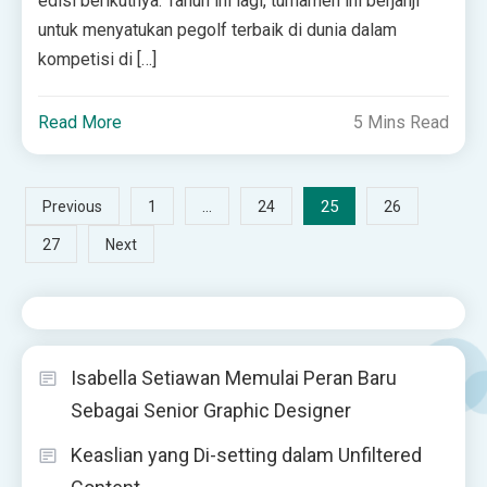
edisi berikutnya. Tahun ini lagi, turnamen ini berjanji
untuk menyatukan pegolf terbaik di dunia dalam
kompetisi di […]
Read More
5 Mins Read
Posts
…
25
Previous
1
24
26
27
Next
pagination
Isabella Setiawan Memulai Peran Baru
Sebagai Senior Graphic Designer
Keaslian yang Di-setting dalam Unfiltered