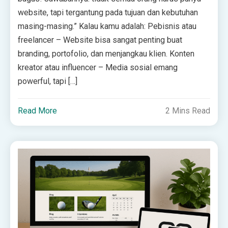
website, tapi tergantung pada tujuan dan kebutuhan
masing-masing.” Kalau kamu adalah: Pebisnis atau
freelancer – Website bisa sangat penting buat
branding, portofolio, dan menjangkau klien. Konten
kreator atau influencer – Media sosial emang
powerful, tapi […]
Read More
2 Mins Read