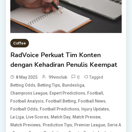
Coffee
RadVoice Perkuat Tim Konten
dengan Kehadiran Penulis Keempat
0
Tagged
8 May 2025
99vinclub
,
,
,
Betting Odds
Betting Tips
Bundesliga
,
,
,
Champions League
Expert Predictions
Football
,
,
,
Football Analysis
Football Betting
Football News
,
,
,
Football Odds
Football Predictions
Injury Updates
,
,
,
,
La Liga
Live Scores
Match Day
Match Preview
,
,
,
Match Previews
Prediction Tips
Premier League
Serie A