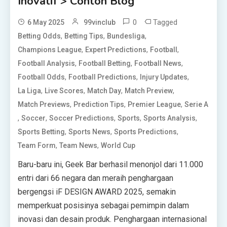
Inovatif > Contoh Blog
0
Tagged
6 May 2025
99vinclub
,
,
,
Betting Odds
Betting Tips
Bundesliga
,
,
,
Champions League
Expert Predictions
Football
,
,
,
Football Analysis
Football Betting
Football News
,
,
,
Football Odds
Football Predictions
Injury Updates
,
,
,
,
La Liga
Live Scores
Match Day
Match Preview
,
,
,
Match Previews
Prediction Tips
Premier League
Serie A
,
,
,
,
,
Soccer
Soccer Predictions
Sports
Sports Analysis
,
,
,
Sports Betting
Sports News
Sports Predictions
,
,
Team Form
Team News
World Cup
Baru-baru ini, Geek Bar berhasil menonjol dari 11.000
entri dari 66 negara dan meraih penghargaan
bergengsi iF DESIGN AWARD 2025, semakin
memperkuat posisinya sebagai pemimpin dalam
inovasi dan desain produk. Penghargaan internasional