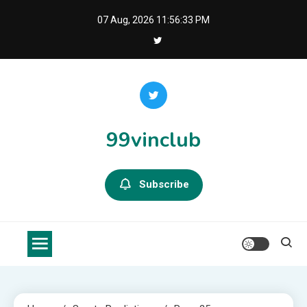
Skip
07 Aug, 2026
11:56:34 PM
to
content
99vinclub
Subscribe