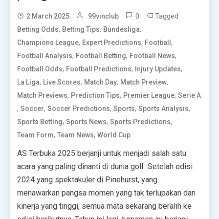
0
Tagged
2 March 2025
99vinclub
,
,
,
Betting Odds
Betting Tips
Bundesliga
,
,
,
Champions League
Expert Predictions
Football
,
,
,
Football Analysis
Football Betting
Football News
,
,
,
Football Odds
Football Predictions
Injury Updates
,
,
,
,
La Liga
Live Scores
Match Day
Match Preview
,
,
,
Match Previews
Prediction Tips
Premier League
Serie A
,
,
,
,
,
Soccer
Soccer Predictions
Sports
Sports Analysis
,
,
,
Sports Betting
Sports News
Sports Predictions
,
,
Team Form
Team News
World Cup
AS Terbuka 2025 berjanji untuk menjadi salah satu
acara yang paling dinanti di dunia golf. Setelah edisi
2024 yang spektakuler di Pinehurst, yang
menawarkan pangsa momen yang tak terlupakan dan
kinerja yang tinggi, semua mata sekarang beralih ke