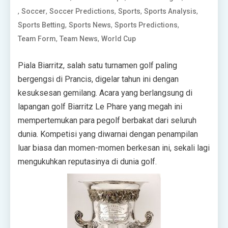
,
,
,
,
,
Soccer
Soccer Predictions
Sports
Sports Analysis
,
,
,
Sports Betting
Sports News
Sports Predictions
,
,
Team Form
Team News
World Cup
Piala Biarritz, salah satu turnamen golf paling
bergengsi di Prancis, digelar tahun ini dengan
kesuksesan gemilang. Acara yang berlangsung di
lapangan golf Biarritz Le Phare yang megah ini
mempertemukan para pegolf berbakat dari seluruh
dunia. Kompetisi yang diwarnai dengan penampilan
luar biasa dan momen-momen berkesan ini, sekali lagi
mengukuhkan reputasinya di dunia golf.