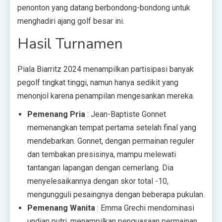
penonton yang datang berbondong-bondong untuk
menghadiri ajang golf besar ini.
Hasil Turnamen
Piala Biarritz 2024 menampilkan partisipasi banyak
pegolf tingkat tinggi, namun hanya sedikit yang
menonjol karena penampilan mengesankan mereka.
Pemenang Pria
: Jean-Baptiste Gonnet
memenangkan tempat pertama setelah final yang
mendebarkan. Gonnet, dengan permainan reguler
dan tembakan presisinya, mampu melewati
tantangan lapangan dengan cemerlang. Dia
menyelesaikannya dengan skor total -10,
mengungguli pesaingnya dengan beberapa pukulan.
Pemenang Wanita
: Emma Grechi mendominasi
undian putri, menampilkan penguasaan permainan