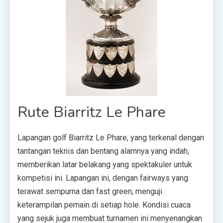
Rute Biarritz Le Phare
Lapangan golf Biarritz Le Phare, yang terkenal dengan
tantangan teknis dan bentang alamnya yang indah,
memberikan latar belakang yang spektakuler untuk
kompetisi ini. Lapangan ini, dengan fairways yang
terawat sempurna dan fast green, menguji
keterampilan pemain di setiap hole. Kondisi cuaca
yang sejuk juga membuat turnamen ini menyenangkan