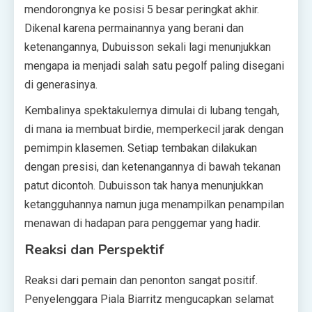
mendorongnya ke posisi 5 besar peringkat akhir.
Dikenal karena permainannya yang berani dan
ketenangannya, Dubuisson sekali lagi menunjukkan
mengapa ia menjadi salah satu pegolf paling disegani
di generasinya.
Kembalinya spektakulernya dimulai di lubang tengah,
di mana ia membuat birdie, memperkecil jarak dengan
pemimpin klasemen. Setiap tembakan dilakukan
dengan presisi, dan ketenangannya di bawah tekanan
patut dicontoh. Dubuisson tak hanya menunjukkan
ketangguhannya namun juga menampilkan penampilan
menawan di hadapan para penggemar yang hadir.
Reaksi dan Perspektif
Reaksi dari pemain dan penonton sangat positif.
Penyelenggara Piala Biarritz mengucapkan selamat