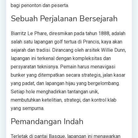
bagi penonton dan peserta.
Sebuah Perjalanan Bersejarah
Biarritz Le Phare, diresmikan pada tahun 1888, adalah
salah satu lapangan golf tertua di Prancis, kaya akan
sejarah dan tradisi. Dirancang oleh arsitek Willie Dunn,
lapangan ini terkenal dengan kompleksitas dan
persyaratan teknisnya. Pemain harus menavigasi
bunker yang ditempatkan secara strategis, jalan kasar
yang padat, dan lapangan hijau yang bergelombang.
Setiap hole menghadirkan tantangan unik,
membutuhkan ketelitian, strategi, dan kontrol klab
yang sempurna.
Pemandangan Indah
Terletak di pantai Basque, lapangan ini menawarkan