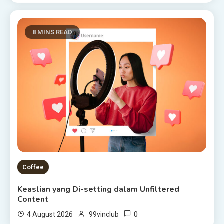
8 MINS READ
Coffee
Keaslian yang Di-setting dalam Unfiltered
Content
0
4 August 2026
99vinclub