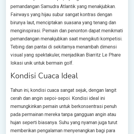
pemandangan Samudra Atlantik yang menakjubkan.
Fairways yang hijau subur sangat kontras dengan
birunya laut, menciptakan suasana yang tenang dan
menginspirasi. Pemain dan penonton dapat menikmati
pemandangan menakjubkan saat mengikuti kompetisi.
Tebing dan pantai di sekitarnya menambah dimensi
visual yang spektakuler, menjadikan Biarritz Le Phare
lokasi unik untuk bermain golf.
Kondisi Cuaca Ideal
Tahun ini, kondisi cuaca sangat sejuk, dengan langit
cerah dan angin sepoi-sepoi. Kondisi ideal ini
memungkinkan pemain untuk berkonsentrasi penuh
pada permainan mereka tanpa gangguan angin atau
hujan seperti biasanya. Suhu yang nyaman juga turut
memberikan pengalaman menyenangkan bagi para