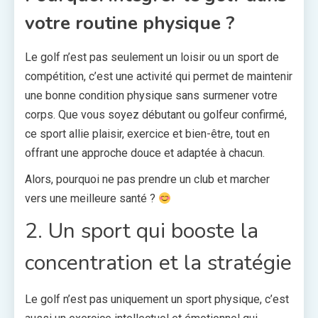
votre routine physique ?
Le golf n’est pas seulement un loisir ou un sport de
compétition, c’est une activité qui permet de maintenir
une bonne condition physique sans surmener votre
corps. Que vous soyez débutant ou golfeur confirmé,
ce sport allie plaisir, exercice et bien-être, tout en
offrant une approche douce et adaptée à chacun.
Alors, pourquoi ne pas prendre un club et marcher
vers une meilleure santé ?
2. Un sport qui booste la
concentration et la stratégie
Le golf n’est pas uniquement un sport physique, c’est