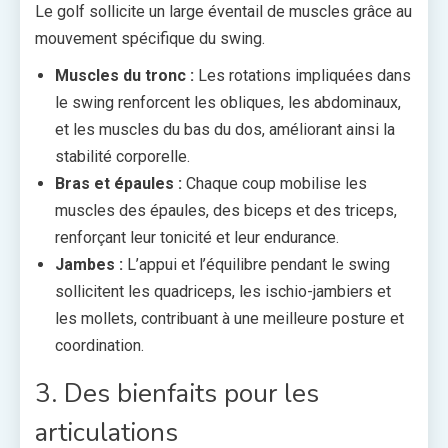
Le golf sollicite un large éventail de muscles grâce au
mouvement spécifique du swing.
Muscles du tronc :
Les rotations impliquées dans
le swing renforcent les obliques, les abdominaux,
et les muscles du bas du dos, améliorant ainsi la
stabilité corporelle.
Bras et épaules :
Chaque coup mobilise les
muscles des épaules, des biceps et des triceps,
renforçant leur tonicité et leur endurance.
Jambes :
L’appui et l’équilibre pendant le swing
sollicitent les quadriceps, les ischio-jambiers et
les mollets, contribuant à une meilleure posture et
coordination.
3. Des bienfaits pour les
articulations