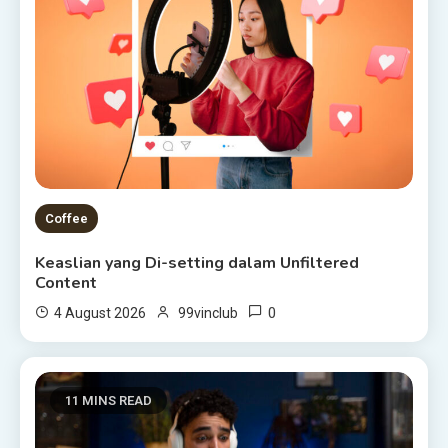
Coffee
Keaslian yang Di-setting dalam Unfiltered
Content
0
4 August 2026
99vinclub
11 MINS READ