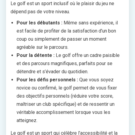
Le golf est un sport inclusif où le plaisir du jeu ne
dépend pas de votre niveau.
Pour les débutants :
Même sans expérience, il
est facile de profiter de la satisfaction d’un bon
coup ou simplement de passer un moment
agréable sur le parcours.
Pour la détente :
Le golf offre un cadre paisible
et des parcours magnifiques, parfaits pour se
détendre et s’évader du quotidien.
Pour les défis personnels :
Que vous soyez
novice ou confirmé, le golf permet de vous fixer
des objectifs personnels (réduire votre score,
maîtriser un club spécifique) et de ressentir un
véritable accomplissement lorsque vous les
atteignez.
Le golf est un sport qui célèbre l’accessibilité et la