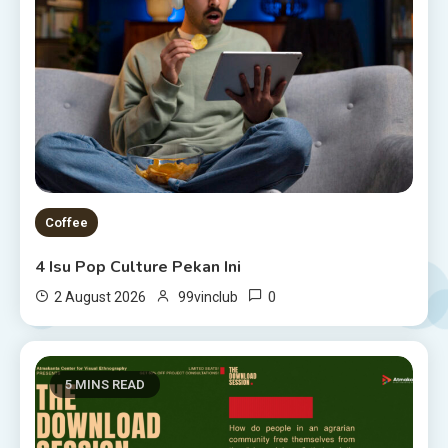
Coffee
4 Isu Pop Culture Pekan Ini
0
2 August 2026
99vinclub
5 MINS READ