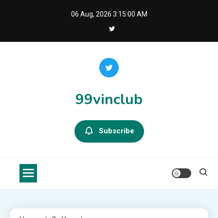
Skip
06 Aug, 2026
3:15:01 AM
to
content
99vinclub
Subscribe