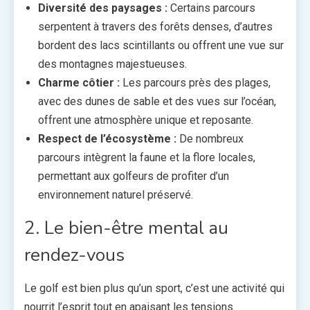
Diversité des paysages :
Certains parcours
serpentent à travers des forêts denses, d’autres
bordent des lacs scintillants ou offrent une vue sur
des montagnes majestueuses.
Charme côtier :
Les parcours près des plages,
avec des dunes de sable et des vues sur l’océan,
offrent une atmosphère unique et reposante.
Respect de l’écosystème :
De nombreux
parcours intègrent la faune et la flore locales,
permettant aux golfeurs de profiter d’un
environnement naturel préservé.
2. Le bien-être mental au
rendez-vous
Le golf est bien plus qu’un sport, c’est une activité qui
nourrit l’esprit tout en apaisant les tensions.