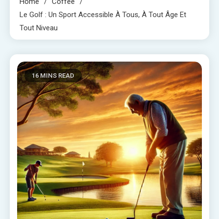
Home
Coffee
Le Golf : Un Sport Accessible À Tous, À Tout Âge Et
Tout Niveau
16 MINS READ