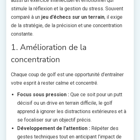
aussi un exercice intellectuel et émotionnel qui
stimule la réflexion et la gestion du stress. Souvent
comparé à un
jeu d’échecs sur un terrain
, il exige
de la stratégie, de la précision et une concentration
constante.
1. Amélioration de la
concentration
Chaque coup de golf est une opportunité d’entraîner
votre esprit à rester calme et concentré.
Focus sous pression :
Que ce soit pour un putt
décisif ou un drive en terrain difficile, le golf
apprend à ignorer les distractions extérieures et à
se focaliser sur un objectif précis.
Développement de l’attention :
Répéter des
gestes techniques tout en anticipant l’impact de