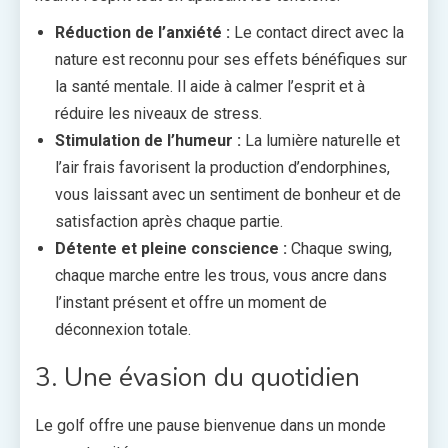
Réduction de l’anxiété :
Le contact direct avec la
nature est reconnu pour ses effets bénéfiques sur
la santé mentale. Il aide à calmer l’esprit et à
réduire les niveaux de stress.
Stimulation de l’humeur :
La lumière naturelle et
l’air frais favorisent la production d’endorphines,
vous laissant avec un sentiment de bonheur et de
satisfaction après chaque partie.
Détente et pleine conscience :
Chaque swing,
chaque marche entre les trous, vous ancre dans
l’instant présent et offre un moment de
déconnexion totale.
3. Une évasion du quotidien
Le golf offre une pause bienvenue dans un monde