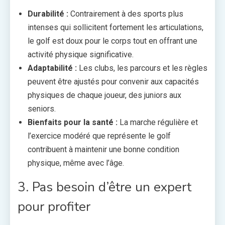
Durabilité :
Contrairement à des sports plus
intenses qui sollicitent fortement les articulations,
le golf est doux pour le corps tout en offrant une
activité physique significative.
Adaptabilité :
Les clubs, les parcours et les règles
peuvent être ajustés pour convenir aux capacités
physiques de chaque joueur, des juniors aux
seniors.
Bienfaits pour la santé :
La marche régulière et
l’exercice modéré que représente le golf
contribuent à maintenir une bonne condition
physique, même avec l’âge.
3. Pas besoin d’être un expert
pour profiter