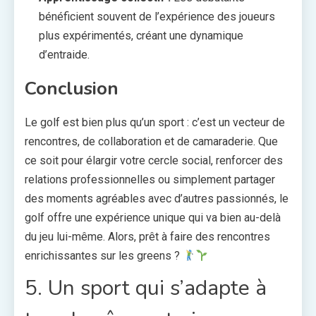
bénéficient souvent de l’expérience des joueurs
plus expérimentés, créant une dynamique
d’entraide.
Conclusion
Le golf est bien plus qu’un sport : c’est un vecteur de
rencontres, de collaboration et de camaraderie. Que
ce soit pour élargir votre cercle social, renforcer des
relations professionnelles ou simplement partager
des moments agréables avec d’autres passionnés, le
golf offre une expérience unique qui va bien au-delà
du jeu lui-même. Alors, prêt à faire des rencontres
enrichissantes sur les greens ?
5. Un sport qui s’adapte à