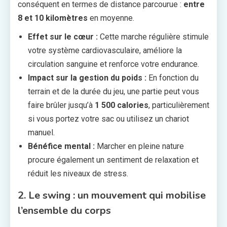
conséquent en termes de distance parcourue :
entre
8 et 10 kilomètres
en moyenne.
Effet sur le cœur :
Cette marche régulière stimule
votre système cardiovasculaire, améliore la
circulation sanguine et renforce votre endurance.
Impact sur la gestion du poids :
En fonction du
terrain et de la durée du jeu, une partie peut vous
faire brûler jusqu’à
1 500 calories
, particulièrement
si vous portez votre sac ou utilisez un chariot
manuel.
Bénéfice mental :
Marcher en pleine nature
procure également un sentiment de relaxation et
réduit les niveaux de stress.
2. Le swing : un mouvement qui mobilise
l’ensemble du corps