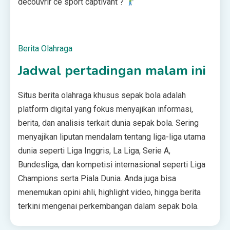
découvrir ce sport captivant ?
Berita Olahraga
Jadwal pertadingan malam ini
Situs berita olahraga khusus sepak bola adalah
platform digital yang fokus menyajikan informasi,
berita, dan analisis terkait dunia sepak bola. Sering
menyajikan liputan mendalam tentang liga-liga utama
dunia seperti Liga Inggris, La Liga, Serie A,
Bundesliga, dan kompetisi internasional seperti Liga
Champions serta Piala Dunia. Anda juga bisa
menemukan opini ahli, highlight video, hingga berita
terkini mengenai perkembangan dalam sepak bola.