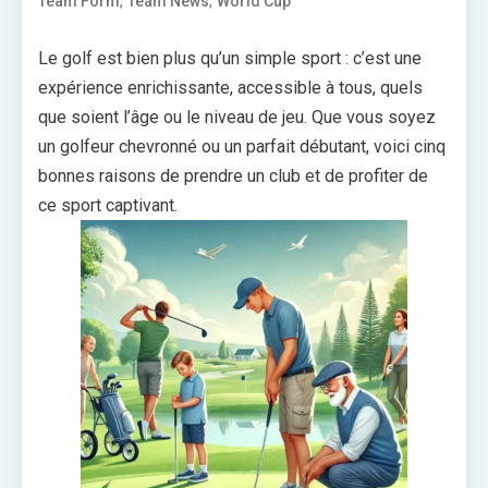
,
,
Team Form
Team News
World Cup
Le golf est bien plus qu’un simple sport : c’est une
expérience enrichissante, accessible à tous, quels
que soient l’âge ou le niveau de jeu. Que vous soyez
un golfeur chevronné ou un parfait débutant, voici cinq
bonnes raisons de prendre un club et de profiter de
ce sport captivant.