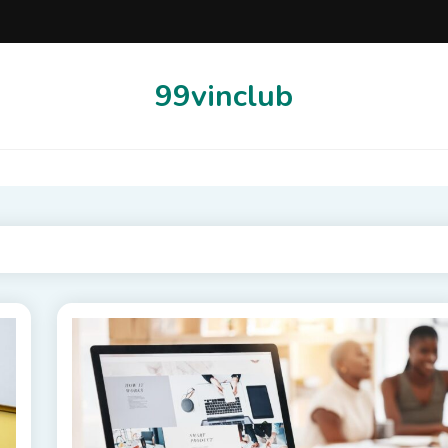
99vinclub