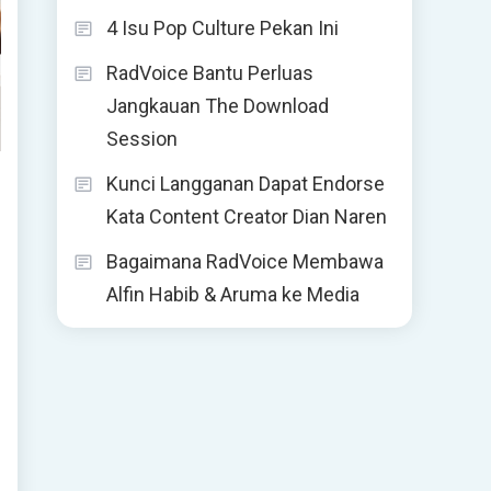
4 Isu Pop Culture Pekan Ini
RadVoice Bantu Perluas
Jangkauan The Download
Session
Kunci Langganan Dapat Endorse
Kata Content Creator Dian Naren
Bagaimana RadVoice Membawa
Alfin Habib & Aruma ke Media