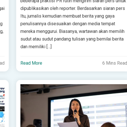
beberapa praktisi PR rutin mengirim siaran pers untuk
gai
dipublikasikan oleh reporter. Berdasarkan siaran pers
Itu, jurnalis kemudian membuat berita yang gaya
ng
penulisannya disesuaikan dengan media tempat
g,
mereka menggurui. Biasanya, wartawan akan memilih
sudut atau sudut pandang tulisan yang bernilai berita
dan memiliki […]
ead
Read More
6 Mins Rea