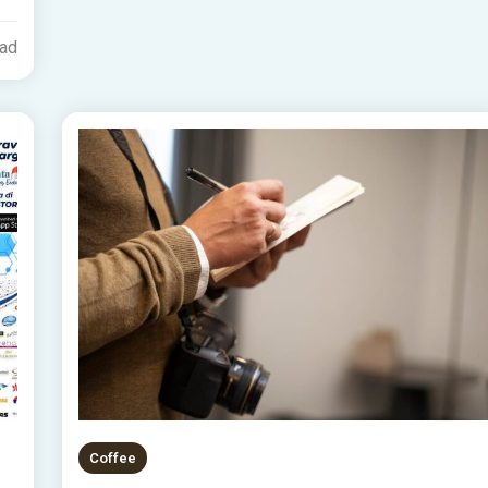
ead
Coffee