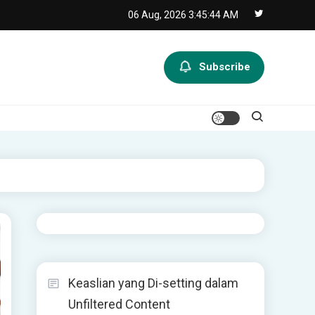
06 Aug, 2026
3:45:45 AM
Subscribe
Keaslian yang Di-setting dalam
Unfiltered Content