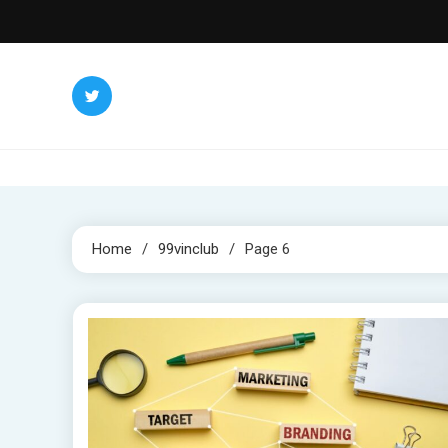
Skip
to
content
Home
99vinclub
Page 6