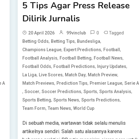
5 Tips Agar Press Release
Dilirik Jurnalis
0
Tagged
20 April 2026
99vinclub
,
,
,
Betting Odds
Betting Tips
Bundesliga
,
,
,
Champions League
Expert Predictions
Football
,
,
,
Football Analysis
Football Betting
Football News
,
,
,
Football Odds
Football Predictions
Injury Updates
,
,
,
,
La Liga
Live Scores
Match Day
Match Preview
,
,
,
e A
Match Previews
Prediction Tips
Premier League
Serie 
,
,
,
,
,
Soccer
Soccer Predictions
Sports
Sports Analysis
,
,
,
Sports Betting
Sports News
Sports Predictions
,
,
Team Form
Team News
World Cup
Di sebuah media, wartawan tidak selalu menulis
artikelnya sendiri. Salah satu alasannya karena