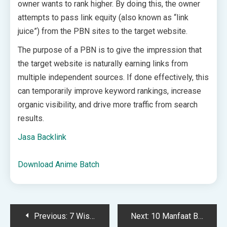
owner wants to rank higher. By doing this, the owner
attempts to pass link equity (also known as “link
juice”) from the PBN sites to the target website.
The purpose of a PBN is to give the impression that
the target website is naturally earning links from
multiple independent sources. If done effectively, this
can temporarily improve keyword rankings, increase
organic visibility, and drive more traffic from search
results.
Jasa Backlink
Download Anime Batch
Post
Previous:
7 Wisata Sungai di Malang Buat Healing Air Jernih Alam Asri
Next:
10 Manfaat Blog Bisnis untuk Media Branding & Awareness Brand