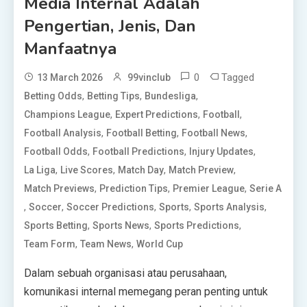
Media Internal Adalah
Pengertian, Jenis, Dan
Manfaatnya
0
Tagged
13 March 2026
99vinclub
,
,
,
Betting Odds
Betting Tips
Bundesliga
,
,
,
Champions League
Expert Predictions
Football
,
,
,
Football Analysis
Football Betting
Football News
,
,
,
Football Odds
Football Predictions
Injury Updates
,
,
,
,
La Liga
Live Scores
Match Day
Match Preview
,
,
,
Match Previews
Prediction Tips
Premier League
Serie A
,
,
,
,
,
Soccer
Soccer Predictions
Sports
Sports Analysis
,
,
,
Sports Betting
Sports News
Sports Predictions
,
,
Team Form
Team News
World Cup
Dalam sebuah organisasi atau perusahaan,
komunikasi internal memegang peran penting untuk