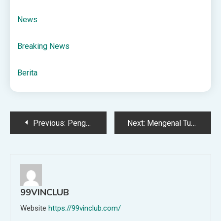
News
Breaking News
Berita
Post
Previous:
Pengertian dan Contoh agar Dikenal Media
Next:
Mengenal Tugas, Skill, Gaji, Jenjang Karier Content Writer
navigation
99VINCLUB
Website
https://99vinclub.com/