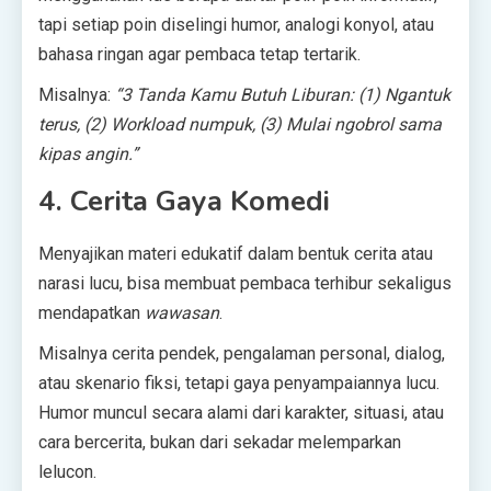
tapi setiap poin diselingi humor, analogi konyol, atau
bahasa ringan agar pembaca tetap tertarik.
Misalnya:
“3 Tanda Kamu Butuh Liburan: (1) Ngantuk
terus, (2) Workload numpuk, (3) Mulai ngobrol sama
kipas angin.”
4.
Cerita Gaya Komedi
Menyajikan materi edukatif dalam bentuk cerita atau
narasi lucu, bisa membuat pembaca terhibur sekaligus
mendapatkan
wawasan
.
Misalnya cerita pendek, pengalaman personal, dialog,
atau skenario fiksi, tetapi gaya penyampaiannya lucu.
Humor muncul secara alami dari karakter, situasi, atau
cara bercerita, bukan dari sekadar melemparkan
lelucon.