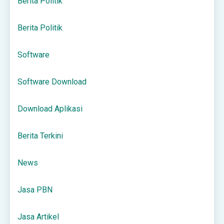
Berita Politik
Berita Politik
Software
Software Download
Download Aplikasi
Berita Terkini
News
Jasa PBN
Jasa Artikel