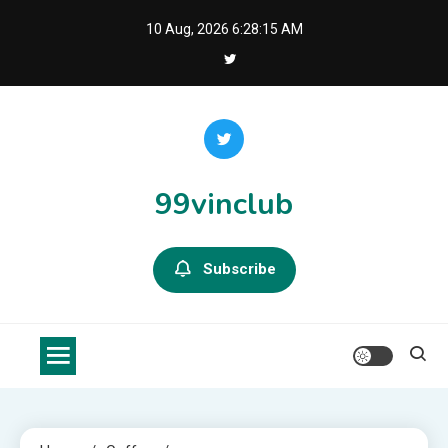
Skip
10 Aug, 2026
6:28:17 AM
to
content
99vinclub
Subscribe