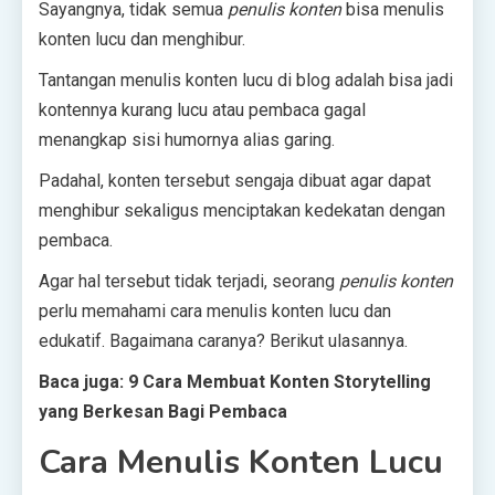
Sayangnya, tidak semua
penulis konten
bisa menulis
konten lucu dan menghibur.
Tantangan menulis konten lucu di blog adalah bisa jadi
kontennya kurang lucu atau pembaca gagal
menangkap sisi humornya alias garing.
Padahal, konten tersebut sengaja dibuat agar dapat
menghibur sekaligus menciptakan kedekatan dengan
pembaca.
Agar hal tersebut tidak terjadi, seorang
penulis konten
perlu memahami cara menulis konten lucu dan
edukatif. Bagaimana caranya? Berikut ulasannya.
Baca juga: 9 Cara Membuat Konten Storytelling
yang Berkesan Bagi Pembaca
Cara Menulis Konten Lucu