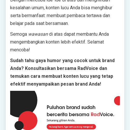
kesalahan umum, konten lucu Anda bisa menghibur
serta bermanfaat: membuat pembaca tertawa dan
belajar pada saat bersamaan.
Semoga
wawasan
di atas dapat membantu Anda
mengembangkan konten lebih efektif. Selamat
mencoba!
Sudah tahu gaya humor yang cocok untuk brand
Anda? Konsultasikan bersama RadVoice dan
temukan cara membuat konten lucu yang tetap
efektif menyampaikan pesan brand Anda!