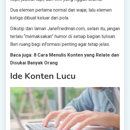
Dua elemen pertama normal dan wajar, lalu elemen
ketiga dibuat keluar dari pola.
Dikutip dari laman Janefriedman.com, selain itu, jangan
terlalu “memaksakan” humor di setiap bagian tulisan.
Beri ruang bagi informasi penting agar tetap jelas.
Baca juga: 8 Cara Menulis Konten yang Relate dan
Disukai Banyak Orang
Ide Konten Lucu