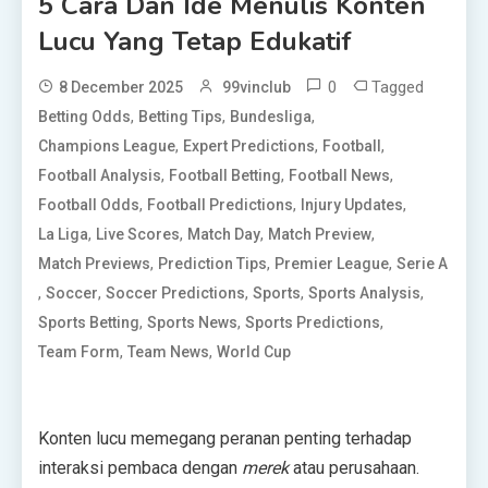
5 Cara Dan Ide Menulis Konten
Lucu Yang Tetap Edukatif
0
Tagged
8 December 2025
99vinclub
,
,
,
Betting Odds
Betting Tips
Bundesliga
,
,
,
Champions League
Expert Predictions
Football
,
,
,
Football Analysis
Football Betting
Football News
,
,
,
Football Odds
Football Predictions
Injury Updates
,
,
,
,
La Liga
Live Scores
Match Day
Match Preview
,
,
,
Match Previews
Prediction Tips
Premier League
Serie A
,
,
,
,
,
Soccer
Soccer Predictions
Sports
Sports Analysis
,
,
,
Sports Betting
Sports News
Sports Predictions
,
,
Team Form
Team News
World Cup
Konten lucu memegang peranan penting terhadap
interaksi pembaca dengan
merek
atau perusahaan.