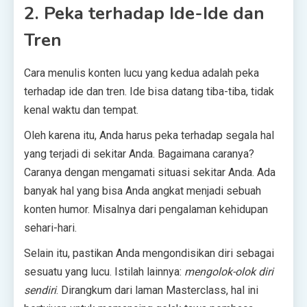
2. Peka terhadap Ide-Ide dan
Tren
Cara menulis konten lucu yang kedua adalah peka
terhadap ide dan tren. Ide bisa datang tiba-tiba, tidak
kenal waktu dan tempat.
Oleh karena itu, Anda harus peka terhadap segala hal
yang terjadi di sekitar Anda. Bagaimana caranya?
Caranya dengan mengamati situasi sekitar Anda. Ada
banyak hal yang bisa Anda angkat menjadi sebuah
konten humor. Misalnya dari pengalaman kehidupan
sehari-hari.
Selain itu, pastikan Anda mengondisikan diri sebagai
sesuatu yang lucu. Istilah lainnya:
mengolok-olok diri
sendiri
. Dirangkum dari laman Masterclass, hal ini