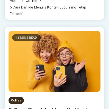
Home
Coffee
5 Cara Dan Ide Menulis Konten Lucu Yang Tetap
Edukatif
11 MINS READ
Coffee