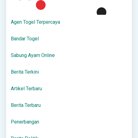
Agen Togel Terpercaya
Bandar Togel
Sabung Ayam Online
Berita Terkini
Artikel Terbaru
Berita Terbaru
Penerbangan