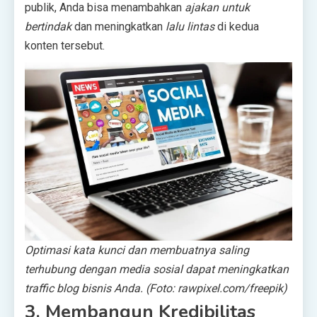
publik, Anda bisa menambahkan
ajakan untuk
bertindak
dan meningkatkan
lalu lintas
di kedua
konten tersebut.
Optimasi kata kunci dan membuatnya saling
terhubung dengan media sosial dapat meningkatkan
traffic blog bisnis Anda. (Foto: rawpixel.com/freepik)
3. Membangun Kredibilitas