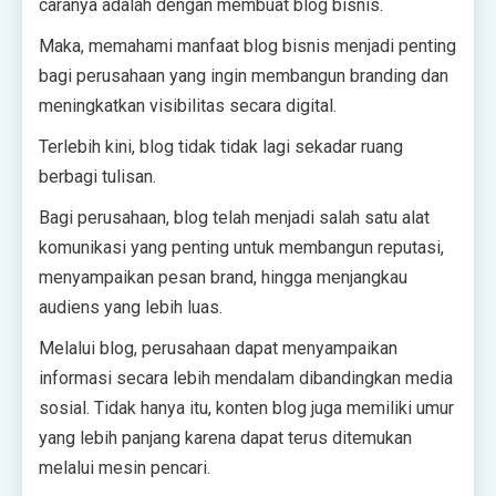
caranya adalah dengan membuat blog bisnis.
Maka, memahami manfaat blog bisnis menjadi penting
bagi perusahaan yang ingin membangun branding dan
meningkatkan visibilitas secara digital.
Terlebih kini, blog tidak tidak lagi sekadar ruang
berbagi tulisan.
Bagi perusahaan, blog telah menjadi salah satu alat
komunikasi yang penting untuk membangun reputasi,
menyampaikan pesan brand, hingga menjangkau
audiens yang lebih luas.
Melalui blog, perusahaan dapat menyampaikan
informasi secara lebih mendalam dibandingkan media
sosial. Tidak hanya itu, konten blog juga memiliki umur
yang lebih panjang karena dapat terus ditemukan
melalui mesin pencari.