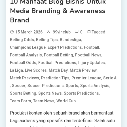
10 Manfaat Blog Bisnis Untuk
Media Branding & Awareness
Brand
0
Tagged
15 March 2026
99vinclub
,
,
,
Betting Odds
Betting Tips
Bundesliga
,
,
,
Champions League
Expert Predictions
Football
,
,
,
Football Analysis
Football Betting
Football News
,
,
,
Football Odds
Football Predictions
Injury Updates
,
,
,
,
La Liga
Live Scores
Match Day
Match Preview
,
,
,
Match Previews
Prediction Tips
Premier League
Serie A
,
,
,
,
,
Soccer
Soccer Predictions
Sports
Sports Analysis
,
,
,
Sports Betting
Sports News
Sports Predictions
,
,
Team Form
Team News
World Cup
Produksi konten oleh sebuah brand akan bermanfaat
bagi audiens yang spesifik dan terdefinisi. Salah satu