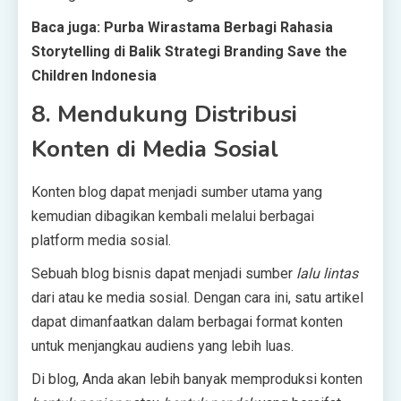
Baca juga: Purba Wirastama Berbagi Rahasia
Storytelling di Balik Strategi Branding Save the
Children Indonesia
8. Mendukung Distribusi
Konten di Media Sosial
Konten blog dapat menjadi sumber utama yang
kemudian dibagikan kembali melalui berbagai
platform media sosial.
Sebuah blog bisnis dapat menjadi sumber
lalu lintas
dari atau ke media sosial. Dengan cara ini, satu artikel
dapat dimanfaatkan dalam berbagai format konten
untuk menjangkau audiens yang lebih luas.
Di blog, Anda akan lebih banyak memproduksi konten