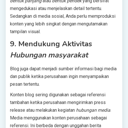
bentuk panjang
atau
bentuk pendek
yang bersifat
mengedukasi atau menjelaskan detail tertentu.
Sedangkan di media sosial, Anda perlu memproduksi
konten yang lebih singkat dengan mengutamakan
tampilan visual.
9. Mendukung Aktivitas
Hubungan masyarakat
Blog juga dapat menjadi sumber informasi bagi media
dan publik ketika perusahaan ingin menyampaikan
pesan tertentu.
Konten blog sering digunakan sebagai referensi
tambahan ketika perusahaan mengirimkan press
release atau melakukan kegiatan
hubungan media
.
Media menggunakan konten perusahaan sebagai
referensi. Ini berbeda dengan unggahan berita