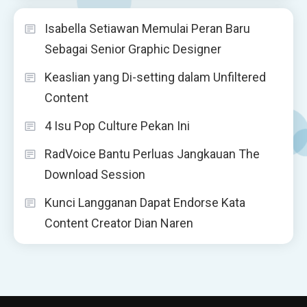
Isabella Setiawan Memulai Peran Baru
Sebagai Senior Graphic Designer
Keaslian yang Di-setting dalam Unfiltered
Content
4 Isu Pop Culture Pekan Ini
RadVoice Bantu Perluas Jangkauan The
Download Session
Kunci Langganan Dapat Endorse Kata
Content Creator Dian Naren