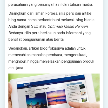
perusahaan yang biasanya hasil dari tulisan media.
Dirangkum dari laman Forbes, rilis pers dan artikel
blog sama-sama berkontribusi melacak blog bisnis
Anda dengan SEO atau
Optimasi Mesin Pencari
.
Bedanya, rilis pers berfokus pada informasi yang
bersifat pengumuman atau berita.
Sedangkan, artikel blog fokusnya adalah untuk
memecahkan masalah pembaca, mengedukasi,
menghibur, hingga menjelaskan penggunaan produk
atau jasa.