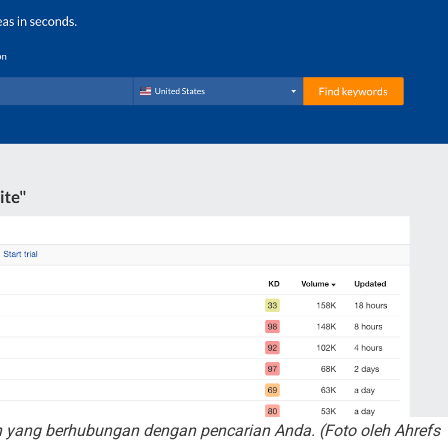
n yang berhubungan dengan pencarian Anda. (Foto oleh Ahrefs