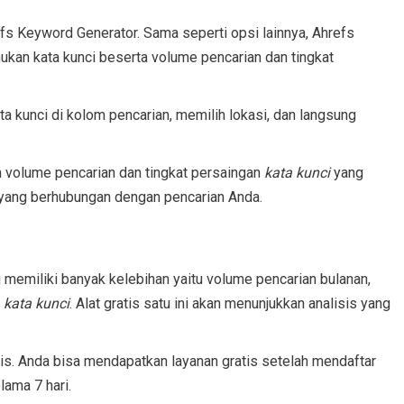
efs Keyword Generator. Sama seperti opsi lainnya, Ahrefs
an kata kunci beserta volume pencarian dan tingkat
a kunci di kolom pencarian, memilih lokasi, dan langsung
 volume pencarian dan tingkat persaingan
kata kunci
yang
 yang berhubungan dengan pencarian Anda.
 memiliki banyak kelebihan yaitu volume pencarian bulanan,
n
kata kunci
. Alat gratis satu ini akan menunjukkan analisis yang
is. Anda bisa mendapatkan layanan gratis setelah mendaftar
ama 7 hari.