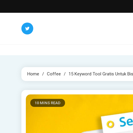
Skip
to
content
Home
Coffee
15 Keyword Tool Gratis Untuk Bis
10 MINS READ