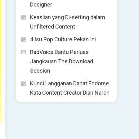
Designer
Keaslian yang Di-setting dalam
Unfiltered Content
4 Isu Pop Culture Pekan Ini
RadVoice Bantu Perluas
Jangkauan The Download
Session
Kunci Langganan Dapat Endorse
Kata Content Creator Dian Naren