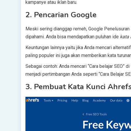
kampanye atau iklan baru.
2. Pencarian Google
Meski sering dianggap remeh, Google Penelusuran 
dipahami. Anda bisa mendapatkan puluhan ide
kata 
Keuntungan lainnya yaitu jika Anda mencari alterna
paling populer ini juga akan memberikan kata turun
Sebagai contoh: Anda mencari “Cara belajar SEO” di
menjadi pertimbangan Anda seperti “Cara Belajar SE
3. Pembuat Kata Kunci Ahref