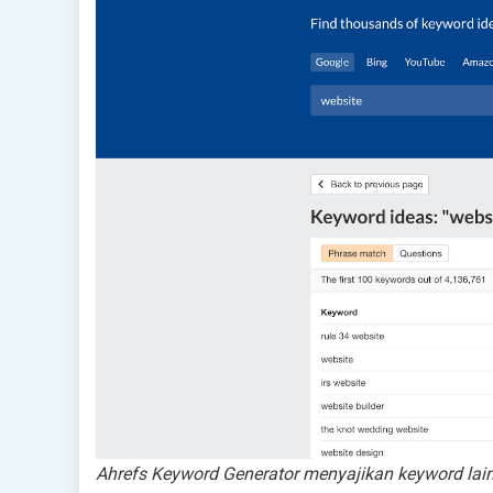
Ahrefs Keyword Generator menyajikan keyword lai