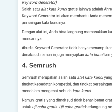
Keyword Generator)
Salah satu
alat kata kunci
gratis lainnya adalah Ahr
Keyword Generator ini akan membantu Anda menemuk
persaingan kata kuncinya.
Dengan alat ini, Anda bisa langsung memasukkan kat
mencarinya.
Ahrefs Keyword Generator tidak hanya menampilkan
dimaksud, namun ia juga menyajikan
kata kunci
lain
4. Semrush
Semrush merupakan salah satu
alat kata kunci
yang
tingkat kepadatan kompetisi, dan tingkat persainga
mendalam mengenai sebuah
kata kunci
.
Namun, gratis yang dimaksud tidak benar-benar grat
untuk
uji coba gratis. Uji coba gratis
berlangsung sel