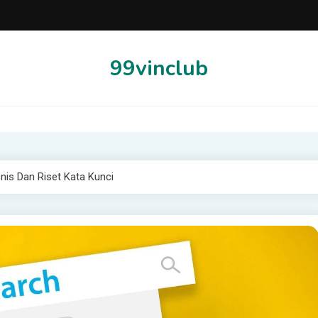
99vinclub
nis Dan Riset Kata Kunci