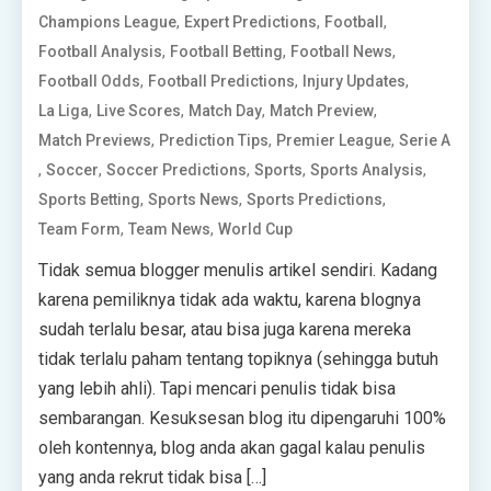
,
,
,
Champions League
Expert Predictions
Football
,
,
,
Football Analysis
Football Betting
Football News
,
,
,
Football Odds
Football Predictions
Injury Updates
,
,
,
,
La Liga
Live Scores
Match Day
Match Preview
,
,
,
Match Previews
Prediction Tips
Premier League
Serie A
,
,
,
,
,
Soccer
Soccer Predictions
Sports
Sports Analysis
,
,
,
Sports Betting
Sports News
Sports Predictions
,
,
Team Form
Team News
World Cup
Tidak semua blogger menulis artikel sendiri. Kadang
karena pemiliknya tidak ada waktu, karena blognya
sudah terlalu besar, atau bisa juga karena mereka
tidak terlalu paham tentang topiknya (sehingga butuh
yang lebih ahli). Tapi mencari penulis tidak bisa
sembarangan. Kesuksesan blog itu dipengaruhi 100%
oleh kontennya, blog anda akan gagal kalau penulis
yang anda rekrut tidak bisa […]