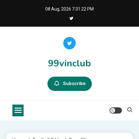
Skip
08 Aug, 2026
7:31:23 PM
to
content
99vinclub
Subscribe