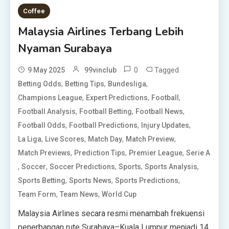
Coffee
Malaysia Airlines Terbang Lebih
Nyaman Surabaya
0
Tagged
9 May 2025
99vinclub
,
,
,
Betting Odds
Betting Tips
Bundesliga
,
,
,
Champions League
Expert Predictions
Football
,
,
,
Football Analysis
Football Betting
Football News
,
,
,
Football Odds
Football Predictions
Injury Updates
,
,
,
,
La Liga
Live Scores
Match Day
Match Preview
,
,
,
Match Previews
Prediction Tips
Premier League
Serie A
,
,
,
,
,
Soccer
Soccer Predictions
Sports
Sports Analysis
,
,
,
Sports Betting
Sports News
Sports Predictions
,
,
Team Form
Team News
World Cup
Malaysia Airlines secara resmi menambah frekuensi
penerbangan rute Surabaya–Kuala Lumpur menjadi 14