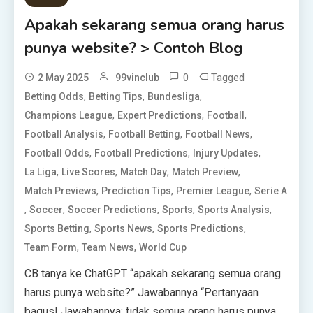
Apakah sekarang semua orang harus
punya website? > Contoh Blog
0
Tagged
2 May 2025
99vinclub
,
,
,
Betting Odds
Betting Tips
Bundesliga
,
,
,
Champions League
Expert Predictions
Football
,
,
,
Football Analysis
Football Betting
Football News
,
,
,
Football Odds
Football Predictions
Injury Updates
,
,
,
,
La Liga
Live Scores
Match Day
Match Preview
,
,
,
Match Previews
Prediction Tips
Premier League
Serie A
,
,
,
,
,
Soccer
Soccer Predictions
Sports
Sports Analysis
,
,
,
Sports Betting
Sports News
Sports Predictions
,
,
Team Form
Team News
World Cup
CB tanya ke ChatGPT “apakah sekarang semua orang
harus punya website?” Jawabannya “Pertanyaan
bagus! Jawabannya: tidak semua orang harus punya