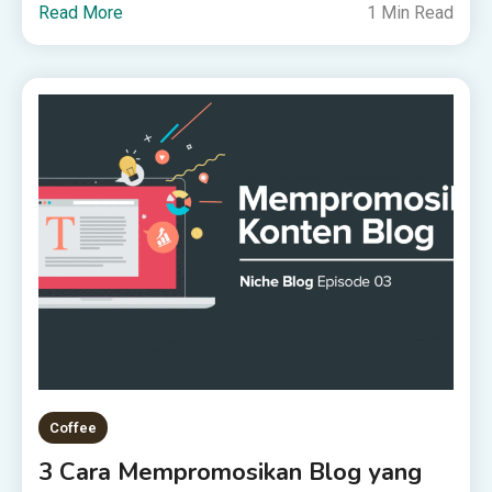
Read More
1 Min Read
Coffee
3 Cara Mempromosikan Blog yang