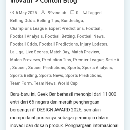
Inovatif > Contoh Blog
0
Tagged
6 May 2025
99vinclub
,
,
,
Betting Odds
Betting Tips
Bundesliga
,
,
,
Champions League
Expert Predictions
Football
,
,
,
Football Analysis
Football Betting
Football News
,
,
,
Football Odds
Football Predictions
Injury Updates
,
,
,
,
La Liga
Live Scores
Match Day
Match Preview
,
,
,
Match Previews
Prediction Tips
Premier League
Serie A
,
,
,
,
,
Soccer
Soccer Predictions
Sports
Sports Analysis
,
,
,
Sports Betting
Sports News
Sports Predictions
,
,
Team Form
Team News
World Cup
Baru-baru ini, Geek Bar berhasil menonjol dari 11.000
entri dari 66 negara dan meraih penghargaan
bergengsi iF DESIGN AWARD 2025, semakin
memperkuat posisinya sebagai pemimpin dalam
inovasi dan desain produk. Penghargaan internasional