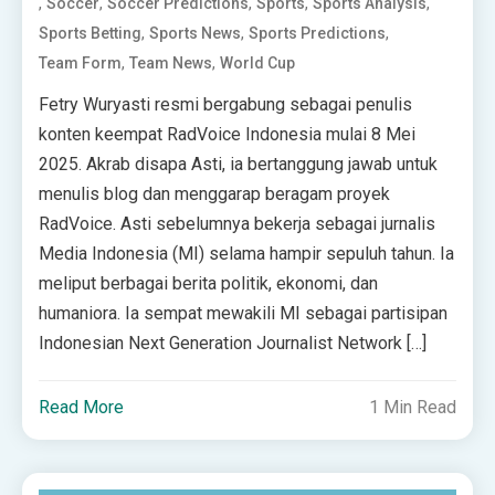
,
,
,
,
,
Soccer
Soccer Predictions
Sports
Sports Analysis
,
,
,
Sports Betting
Sports News
Sports Predictions
,
,
Team Form
Team News
World Cup
Fetry Wuryasti resmi bergabung sebagai penulis
konten keempat RadVoice Indonesia mulai 8 Mei
2025. Akrab disapa Asti, ia bertanggung jawab untuk
menulis blog dan menggarap beragam proyek
RadVoice. Asti sebelumnya bekerja sebagai jurnalis
Media Indonesia (MI) selama hampir sepuluh tahun. Ia
meliput berbagai berita politik, ekonomi, dan
humaniora. Ia sempat mewakili MI sebagai partisipan
Indonesian Next Generation Journalist Network […]
Read More
1 Min Read