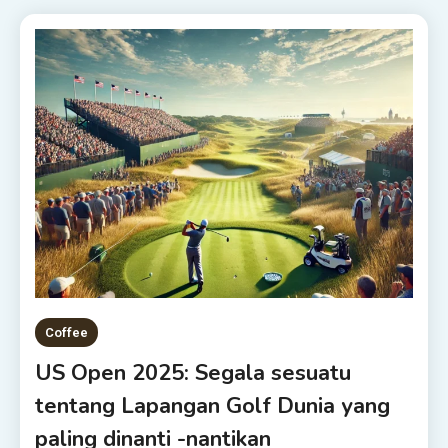
Coffee
US Open 2025: Segala sesuatu
tentang Lapangan Golf Dunia yang
paling dinanti -nantikan