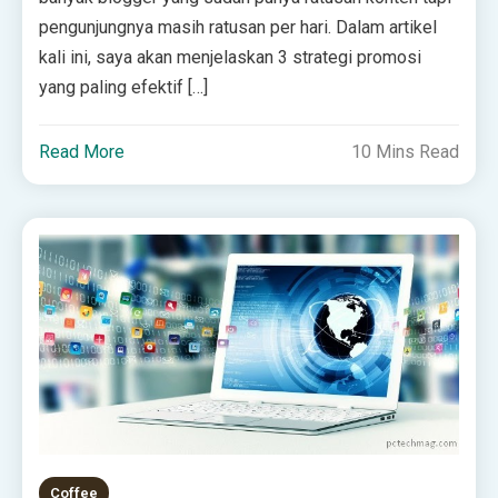
pengunjungnya masih ratusan per hari. Dalam artikel
kali ini, saya akan menjelaskan 3 strategi promosi
yang paling efektif […]
Read More
10 Mins Read
Coffee