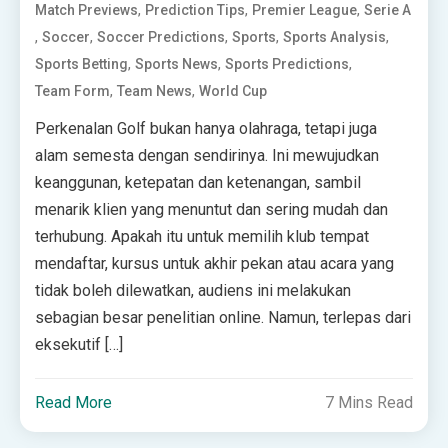
,
,
,
Match Previews
Prediction Tips
Premier League
Serie A
,
,
,
,
,
Soccer
Soccer Predictions
Sports
Sports Analysis
,
,
,
Sports Betting
Sports News
Sports Predictions
,
,
Team Form
Team News
World Cup
Perkenalan Golf bukan hanya olahraga, tetapi juga
alam semesta dengan sendirinya. Ini mewujudkan
keanggunan, ketepatan dan ketenangan, sambil
menarik klien yang menuntut dan sering mudah dan
terhubung. Apakah itu untuk memilih klub tempat
mendaftar, kursus untuk akhir pekan atau acara yang
tidak boleh dilewatkan, audiens ini melakukan
sebagian besar penelitian online. Namun, terlepas dari
eksekutif […]
Read More
7 Mins Read