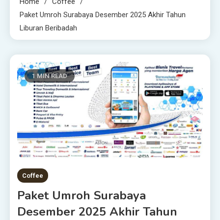
Home
Coffee
Paket Umroh Surabaya Desember 2025 Akhir Tahun
Liburan Beribadah
1 MIN READ
Coffee
Paket Umroh Surabaya
Desember 2025 Akhir Tahun