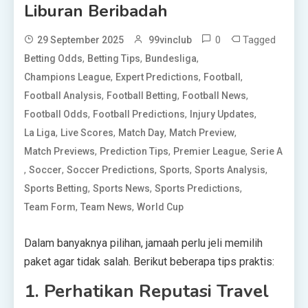
Liburan Beribadah
0
Tagged
29 September 2025
99vinclub
,
,
,
Betting Odds
Betting Tips
Bundesliga
,
,
,
Champions League
Expert Predictions
Football
,
,
,
Football Analysis
Football Betting
Football News
,
,
,
Football Odds
Football Predictions
Injury Updates
,
,
,
,
La Liga
Live Scores
Match Day
Match Preview
,
,
,
Match Previews
Prediction Tips
Premier League
Serie A
,
,
,
,
,
Soccer
Soccer Predictions
Sports
Sports Analysis
,
,
,
Sports Betting
Sports News
Sports Predictions
,
,
Team Form
Team News
World Cup
Dalam banyaknya pilihan, jamaah perlu jeli memilih
paket agar tidak salah. Berikut beberapa tips praktis:
1. Perhatikan Reputasi Travel