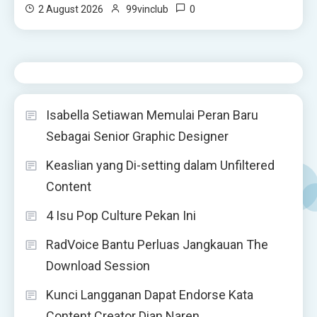
0
2 August 2026
99vinclub
Isabella Setiawan Memulai Peran Baru
Sebagai Senior Graphic Designer
Keaslian yang Di-setting dalam Unfiltered
Content
4 Isu Pop Culture Pekan Ini
RadVoice Bantu Perluas Jangkauan The
Download Session
Kunci Langganan Dapat Endorse Kata
Content Creator Dian Naren