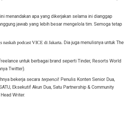
ini menandakan apa yang dikerjakan selama ini dianggap
tanggung jawab yang lebih besar mengelola tim. Semoga tetap
Dia juga menulisnya untuk The
is naskah podcast VICE di Jakarta.
reelance untuk berbagai brand seperti Tinder, Resorts World
nya Twitter).
ruhnya bekerja secara
terpencil
: Penulis Konten Senior Dua,
 SATU, Eksekutif Akun Dua, Satu Partnership & Community
 Head Writer.