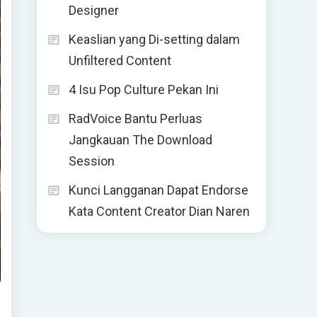
Designer
Keaslian yang Di-setting dalam
Unfiltered Content
4 Isu Pop Culture Pekan Ini
RadVoice Bantu Perluas
Jangkauan The Download
Session
Kunci Langganan Dapat Endorse
Kata Content Creator Dian Naren