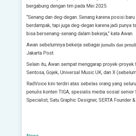
bergabung dengan tim pada Mei 2025.
“Senang dan deg-degan. Senang karena posisi baru 
berdampak, tapi juga deg-degan karena jadi punya 
bisa bersenang-senang dalam bekerja,” kata Awan.
Awan sebelumnya bekerja sebagai
jurnalis dan penul
Jakarta Post.
Selain itu, Awan sempat menggarap proyek-proyek f
Sentosa, Gojek, Universal Music UK, dan X (sebelum
RadVoice kini terdiri atas sebelas orang yang selu
penulis konten TIGA, spesialis media sosial senior
Specialist, Satu Graphic Designer, SERTA Founder &
News