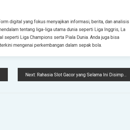
orm digital yang fokus menyajikan informasi, berita, dan analisis
mendalam tentang liga-liga utama dunia seperti Liga Inggris, La
nal seperti Liga Champions serta Piala Dunia. Anda juga bisa
ta terkini mengenai perkembangan dalam sepak bola.
Next:
Rahasia Slot Gacor yang Selama Ini Disimpan Para Pro Akhirnya Terungkap