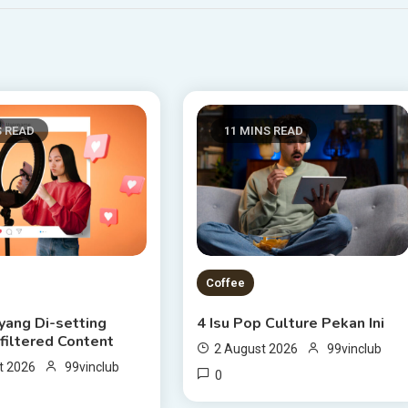
S READ
11 MINS READ
Coffee
yang Di-setting
4 Isu Pop Culture Pekan Ini
filtered Content
2 August 2026
99vinclub
t 2026
99vinclub
0