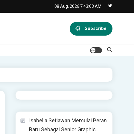
08 Aug, 2026
7:43:04 AM
Subscribe
Isabella Setiawan Memulai Peran
Baru Sebagai Senior Graphic