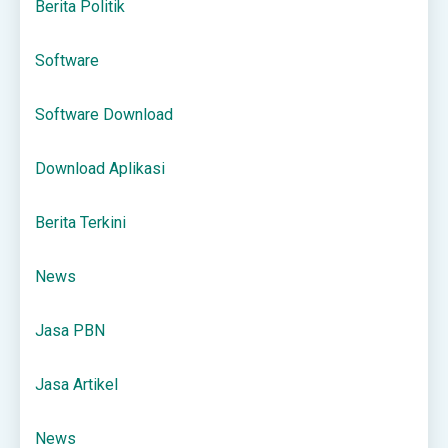
Berita Politik
Software
Software Download
Download Aplikasi
Berita Terkini
News
Jasa PBN
Jasa Artikel
News