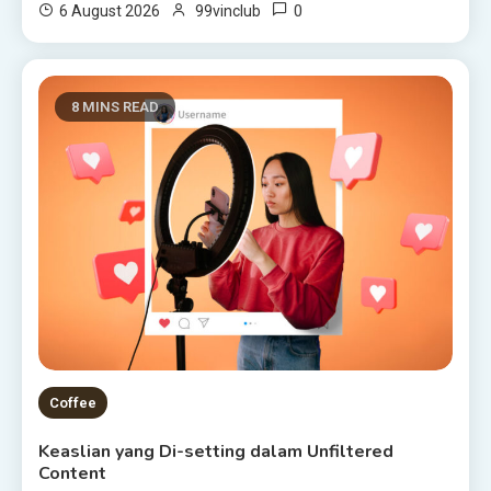
0
6 August 2026
99vinclub
8 MINS READ
Coffee
Keaslian yang Di-setting dalam Unfiltered
Content