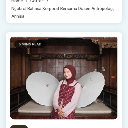
Home
Coffee
Ngobrol Bahasa Korporat Bersama Dosen Antropologi,
Annisa
6 MINS READ