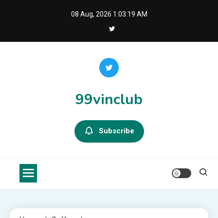
Skip
08 Aug, 2026
1:03:20 AM
to
content
99vinclub
Subscribe