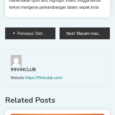
menemukan opini ahli, highlight video, hingga berita
terkini mengenai perkembangan dalam sepak bola.
Post
Previous:
Slot Demo Gratis Buat Kamu yang Mau Coba Tanpa Risiko
Next:
Macam-macam Search Engine untuk Membantu Pekerjaan
navigation
99VINCLUB
Website
https://99vinclub.com/
Related Posts