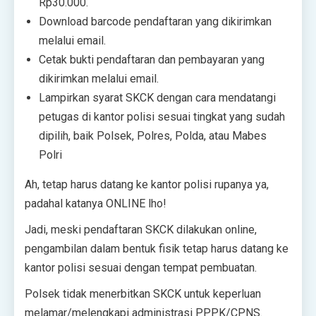
Rp30.000.
Download barcode pendaftaran yang dikirimkan
melalui email.
Cetak bukti pendaftaran dan pembayaran yang
dikirimkan melalui email.
Lampirkan syarat SKCK dengan cara mendatangi
petugas di kantor polisi sesuai tingkat yang sudah
dipilih, baik Polsek, Polres, Polda, atau Mabes
Polri
Ah, tetap harus datang ke kantor polisi rupanya ya,
padahal katanya ONLINE lho!
Jadi, meski pendaftaran SKCK dilakukan online,
pengambilan dalam bentuk fisik tetap harus datang ke
kantor polisi sesuai dengan tempat pembuatan.
Polsek tidak menerbitkan SKCK untuk keperluan
melamar/melengkapi administrasi PPPK/CPNS.