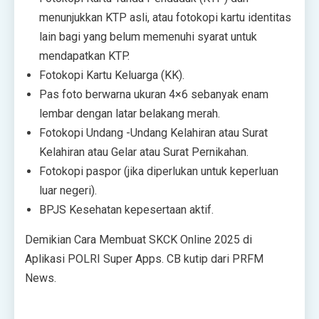
menunjukkan KTP asli, atau fotokopi kartu identitas
lain bagi yang belum memenuhi syarat untuk
mendapatkan KTP.
Fotokopi Kartu Keluarga (KK).
Pas foto berwarna ukuran 4×6 sebanyak enam
lembar dengan latar belakang merah.
Fotokopi Undang -Undang Kelahiran atau Surat
Kelahiran atau Gelar atau Surat Pernikahan.
Fotokopi paspor (jika diperlukan untuk keperluan
luar negeri).
BPJS Kesehatan kepesertaan aktif.
Demikian Cara Membuat SKCK Online 2025 di
Aplikasi POLRI Super Apps. CB kutip dari PRFM
News.