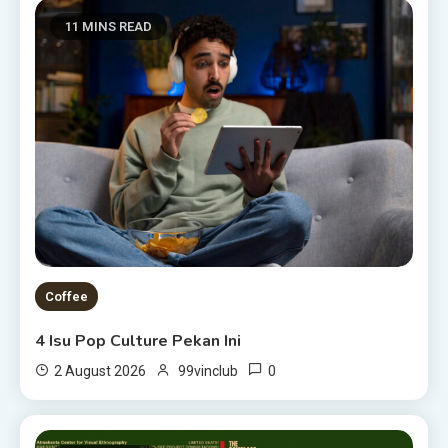
11 MINS READ
Coffee
4 Isu Pop Culture Pekan Ini
0
2 August 2026
99vinclub