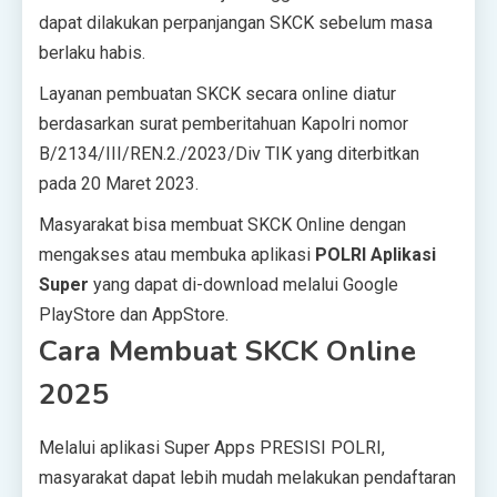
dapat dilakukan perpanjangan SKCK sebelum masa
berlaku habis.
Layanan pembuatan SKCK secara online diatur
berdasarkan surat pemberitahuan Kapolri nomor
B/2134/III/REN.2./2023/Div TIK yang diterbitkan
pada 20 Maret 2023.
Masyarakat bisa membuat SKCK Online dengan
mengakses atau membuka aplikasi
POLRI
Aplikasi
Super
yang dapat di-download melalui Google
PlayStore dan AppStore.
Cara Membuat SKCK Online
2025
Melalui aplikasi Super Apps PRESISI POLRI,
masyarakat dapat lebih mudah melakukan pendaftaran