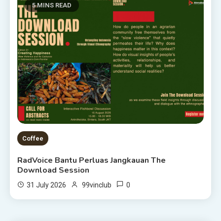
5 MINS READ
Coffee
RadVoice Bantu Perluas Jangkauan The
Download Session
0
31 July 2026
99vinclub