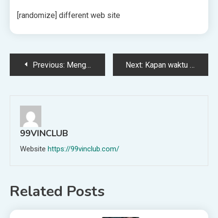
[randomize] different web site
Post
Previous:
Mengapa Semua Orang Minum Chartreuse Musim Panas Ini?
Next:
Kapan waktu terbaik untuk merencanakan perjalanan golf ke Eropa?
navigation
99VINCLUB
Website
https://99vinclub.com/
Related Posts