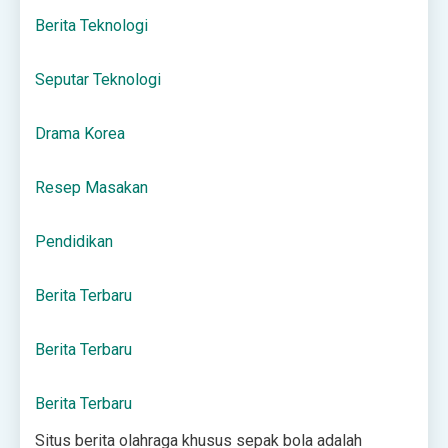
Berita Teknologi
Seputar Teknologi
Drama Korea
Resep Masakan
Pendidikan
Berita Terbaru
Berita Terbaru
Berita Terbaru
Situs berita olahraga khusus sepak bola adalah