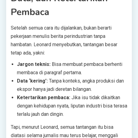
Pembaca
Setelah semua cara itu dijalankan, bukan berarti
pekerjaan menulis berita perindustrian tanpa
hambatan. Leonard menyebutkan, tantangan besar
tetap ada, yakni:
Jargon teknis:
Bisa membuat pembaca berhenti
membaca di paragraf pertama.
Data ‘kering’:
Tanpa konteks, angka produksi dan
ekspor hanya jadi deretan bilangan.
Ketertarikan pembaca:
Jika isu tidak dikaitkan
dengan kehidupan nyata, liputan industri bisa terasa
terlalu jauh dan dingin.
Tapi, menurut Leonard, semua tantangan itu bisa
diatasi selama jurnalis mau terus belajar, menggali