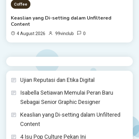
Coffee
Keaslian yang Di-setting dalam Unfiltered
Content
0
4 August 2026
99vinclub
Ujian Reputasi dan Etika Digital
Isabella Setiawan Memulai Peran Baru
Sebagai Senior Graphic Designer
Keaslian yang Di-setting dalam Unfiltered
Content
4 Isu Pop Culture Pekan Ini