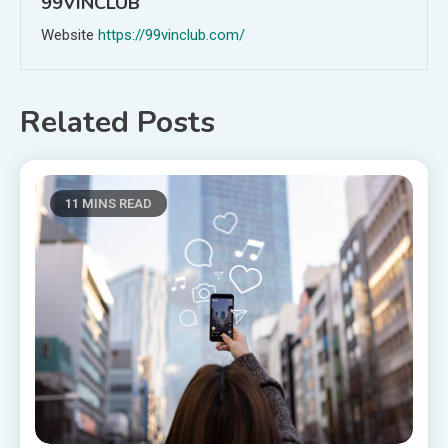
99VINCLUB
Website
https://99vinclub.com/
Related Posts
11 MINS READ