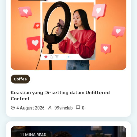
Coffee
Keaslian yang Di-setting dalam Unfiltered
Content
0
4 August 2026
99vinclub
11 MINS READ