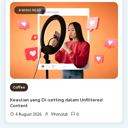
8 MINS READ
Coffee
Keaslian yang Di-setting dalam Unfiltered
Content
0
4 August 2026
99vinclub