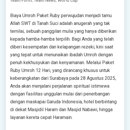
,
,
Team Form
Team News
World Cup
Biaya Umroh Paket Ruby perwujudan menjadi tamu
Allah SWT di Tanah Suci adalah anugerah yang tak
ternilai, sebuah panggilan mulia yang hanya diberikan
kepada hamba-hamba terpilih. Bagi Anda yang telah
diberi kesempatan dan kelapangan rezeki, kini saat
yang tepat untuk menunaikan ibadah Umroh dengan
penuh kekhusyukan dan kenyamanan. Melalui Paket
Ruby Umroh 12 Hari, yang dirancang khusus untuk
keberangkatan dari Surabaya pada 28 Agustus 2025,
Anda akan menjalani perjalanan spiritual istimewa
dengan fasilitas unggulan mulai dari penerbangan
dengan maskapai Garuda Indonesia, hotel berbintang
di dekat Masjidil Haram dan Masjid Nabawi, hingga
layanan kereta cepat Haramain.