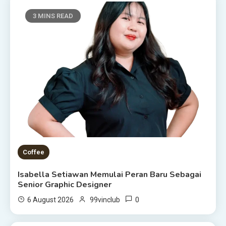
3 MINS READ
Coffee
Isabella Setiawan Memulai Peran Baru Sebagai
Senior Graphic Designer
0
6 August 2026
99vinclub