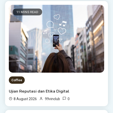
11 MINS READ
Coffee
Ujian Reputasi dan Etika Digital
0
8 August 2026
99vinclub