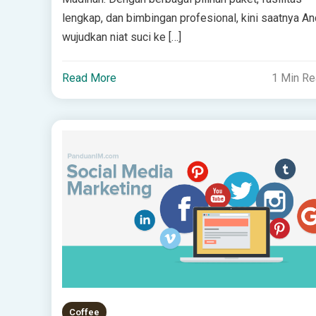
lengkap, dan bimbingan profesional, kini saatnya A
wujudkan niat suci ke […]
Read More
1 Min R
Coffee