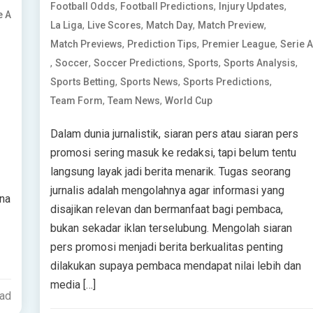
,
,
,
Football Odds
Football Predictions
Injury Updates
e A
,
,
,
,
La Liga
Live Scores
Match Day
Match Preview
,
,
,
Match Previews
Prediction Tips
Premier League
Serie 
,
,
,
,
,
Soccer
Soccer Predictions
Sports
Sports Analysis
,
,
,
Sports Betting
Sports News
Sports Predictions
,
,
Team Form
Team News
World Cup
Dalam dunia jurnalistik, siaran pers atau siaran pers
promosi sering masuk ke redaksi, tapi belum tentu
langsung layak jadi berita menarik. Tugas seorang
jurnalis adalah mengolahnya agar informasi yang
rna
disajikan relevan dan bermanfaat bagi pembaca,
bukan sekadar iklan terselubung. Mengolah siaran
pers promosi menjadi berita berkualitas penting
dilakukan supaya pembaca mendapat nilai lebih dan
media […]
ead