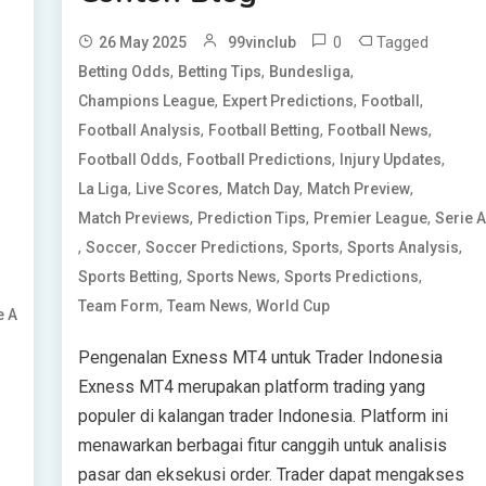
0
Tagged
26 May 2025
99vinclub
,
,
,
Betting Odds
Betting Tips
Bundesliga
,
,
,
Champions League
Expert Predictions
Football
,
,
,
Football Analysis
Football Betting
Football News
,
,
,
Football Odds
Football Predictions
Injury Updates
,
,
,
,
La Liga
Live Scores
Match Day
Match Preview
,
,
,
Match Previews
Prediction Tips
Premier League
Serie 
,
,
,
,
,
Soccer
Soccer Predictions
Sports
Sports Analysis
,
,
,
Sports Betting
Sports News
Sports Predictions
,
,
Team Form
Team News
World Cup
e A
Pengenalan Exness MT4 untuk Trader Indonesia
Exness MT4 merupakan platform trading yang
populer di kalangan trader Indonesia. Platform ini
menawarkan berbagai fitur canggih untuk analisis
pasar dan eksekusi order. Trader dapat mengakses