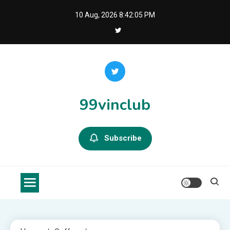
Skip
10 Aug, 2026
8:42:05 PM
to
content
99vinclub
Subscribe