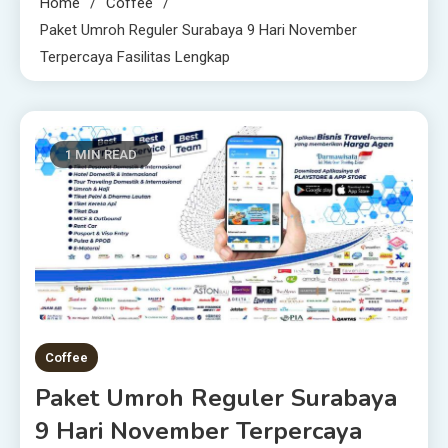
Home
Coffee
Paket Umroh Reguler Surabaya 9 Hari November
Terpercaya Fasilitas Lengkap
1 MIN READ
Coffee
Paket Umroh Reguler Surabaya
9 Hari November Terpercaya