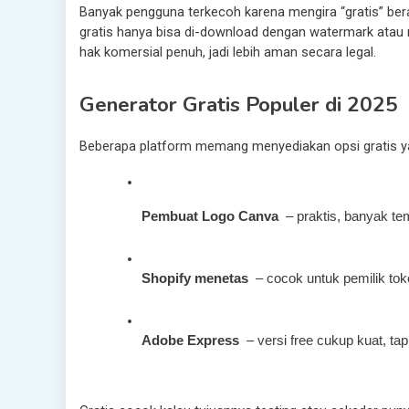
Banyak pengguna terkecoh karena mengira “gratis” berar
gratis hanya bisa di-download dengan watermark atau 
hak komersial penuh, jadi lebih aman secara legal.
Generator Gratis Populer di 2025
Beberapa platform memang menyediakan opsi gratis y
Pembuat Logo Canva
  – praktis, banyak tem
Shopify menetas
  – cocok untuk pemilik tok
Adobe Express
  – versi free cukup kuat, tap