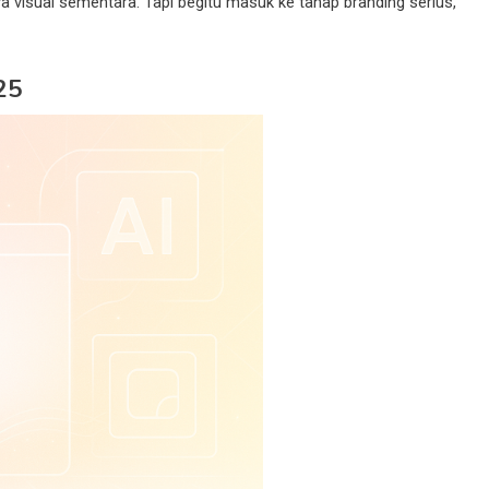
a visual sementara. Tapi begitu masuk ke tahap branding serius,
25