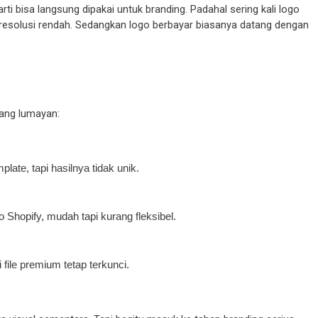
ti bisa langsung dipakai untuk branding. Padahal sering kali logo
resolusi rendah. Sedangkan logo berbayar biasanya datang dengan
ang lumayan:
plate, tapi hasilnya tidak unik.
o Shopify, mudah tapi kurang fleksibel.
i file premium tetap terkunci.