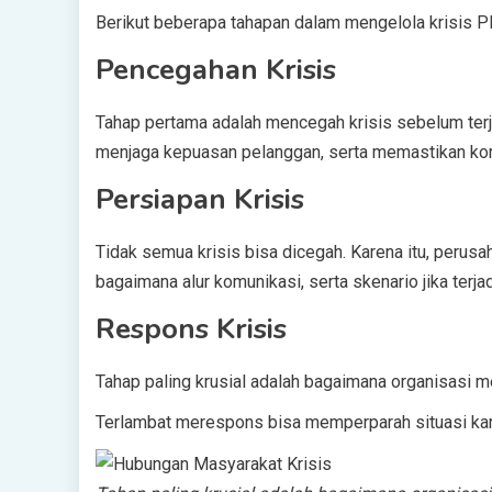
Berikut beberapa tahapan dalam mengelola krisis P
Pencegahan Krisis
Tahap pertama adalah mencegah krisis sebelum terj
menjaga kepuasan pelanggan, serta memastikan komun
Persiapan Krisis
Tidak semua krisis bisa dicegah. Karena itu, perus
bagaimana alur komunikasi, serta skenario jika terjad
Respons Krisis
Tahap paling krusial adalah bagaimana organisasi me
Terlambat merespons bisa memperparah situasi kare