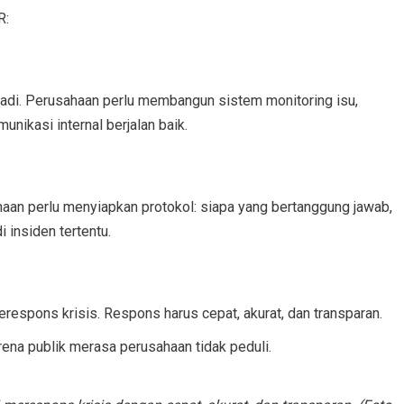
R:
adi. Perusahaan perlu membangun sistem monitoring isu,
ikasi internal berjalan baik.
ahaan perlu menyiapkan protokol: siapa yang bertanggung jawab,
i insiden tertentu.
respons krisis. Respons harus cepat, akurat, dan transparan.
na publik merasa perusahaan tidak peduli.