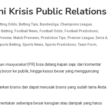
 Krisis Public Relations
,
,
,
,
tting Odds
Betting Tips
Bundesliga
Champions League
,
,
,
,
 Betting
Football News
Football Odds
Football Predictions
,
,
,
,
,
Preview
Match Previews
Prediction Tips
Premier League
Serie A
,
,
,
,
ports Betting
Sports News
Sports Predictions
Team Form
an masyarakat
(PR) bisa datang kapan saja: dari komentar
ang bocor ke publik, hingga kasus besar yang mengguncang
lankan bisnis dan dapat merusak bisnis yang sudah lama Anda
nentukan seberapa besar kerugian atau dampak yang harus