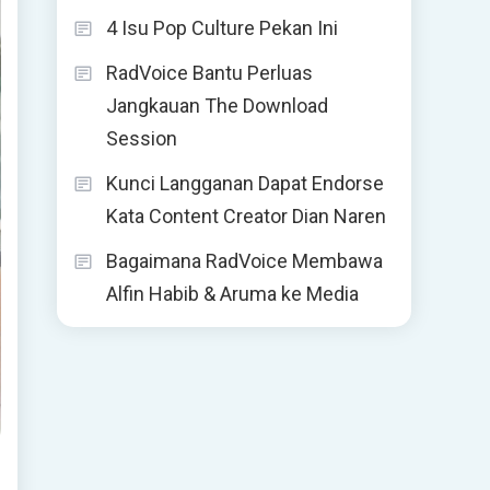
4 Isu Pop Culture Pekan Ini
RadVoice Bantu Perluas
Jangkauan The Download
Session
Kunci Langganan Dapat Endorse
Kata Content Creator Dian Naren
Bagaimana RadVoice Membawa
Alfin Habib & Aruma ke Media