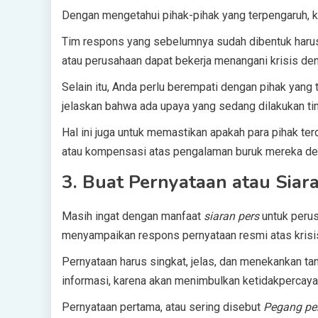
Dengan mengetahui pihak-pihak yang terpengaruh, ko
Tim respons yang sebelumnya sudah dibentuk haru
atau perusahaan dapat bekerja menangani krisis de
Selain itu, Anda perlu berempati dengan pihak yang
jelaskan bahwa ada upaya yang sedang dilakukan ti
Hal ini juga untuk memastikan apakah para pihak t
atau kompensasi atas pengalaman buruk mereka de
3. Buat Pernyataan atau Siar
Masih ingat dengan manfaat
siaran pers
untuk perus
menyampaikan respons pernyataan resmi atas kris
Pernyataan harus singkat, jelas, dan menekankan t
informasi, karena akan menimbulkan ketidakpercaya
Pernyataan pertama, atau sering disebut
Pegang pe