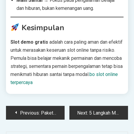
Main Santai
→ Fokus pada pengalaman belajar
dan hiburan, bukan kemenangan uang.
Kesimpulan
Slot demo gratis
adalah cara paling aman dan efektif
untuk merasakan keseruan slot online tanpa risiko.
Pemula bisa belajar mekanik permainan dan mencoba
strategi, sementara pemain berpengalaman tetap bisa
menikmati hiburan santai tanpa modal.
bo slot online
terpercaya
Post
Previous:
Paket Umroh Surabaya Januari 2026 Fasilitas Lengkap Plus Thaif
Next:
5 Langkah Menangani Krisis Public Relations
navigation