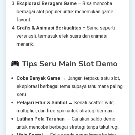
Eksplorasi Beragam Game
– Bisa mencoba
berbagai slot populer untuk menemukan game
favorit.
Grafis & Animasi Berkualitas
– Sama seperti
versi asli, termasuk efek suara dan animasi
menarik.
Tips Seru Main Slot Demo
Coba Banyak Game
→ Jangan terpaku satu slot,
eksplorasi berbagai tema supaya tahu mana paling
seru.
Pelajari Fitur & Simbol
→ Kenali scatter, wild,
multiplier, dan free spin untuk strategi bermain.
Latihan Pola Taruhan
→ Gunakan saldo demo
untuk mencoba berbagai strategi tanpa takut rugi.