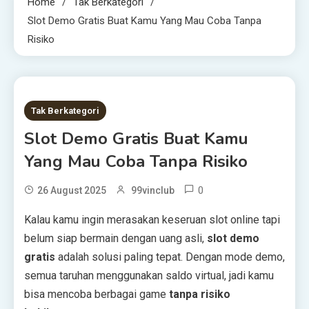
Home
Tak Berkategori
Slot Demo Gratis Buat Kamu Yang Mau Coba Tanpa
Risiko
1 MIN READ
Tak Berkategori
Slot Demo Gratis Buat Kamu
Yang Mau Coba Tanpa Risiko
0
26 August 2025
99vinclub
Kalau kamu ingin merasakan keseruan slot online tapi
belum siap bermain dengan uang asli,
slot demo
gratis
adalah solusi paling tepat. Dengan mode demo,
semua taruhan menggunakan saldo virtual, jadi kamu
bisa mencoba berbagai game
tanpa risiko