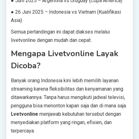
● Juni 2025 – Argentina vs Uruguay (Copa América)
● 26 Juni 2025 – Indonesia vs Vietnam (Kualifikasi
Asia)
Semua pertandingan ini dapat diakses melalui
livetvonline dengan mudah dan cepat.
Mengapa Livetvonline Layak
Dicoba?
Banyak orang Indonesia kini lebih memilih layanan
streaming karena fleksibilitas dan kenyamanan yang
ditawarkannya. Tanpa harus mengikuti jadwal televisi,
pengguna bisa menonton kapan saja dan di mana saja.
Lvetvonline
menjawab kebutuhan tersebut dengan
menyediakan platform yang ringan, efisien, dan
terpercaya.