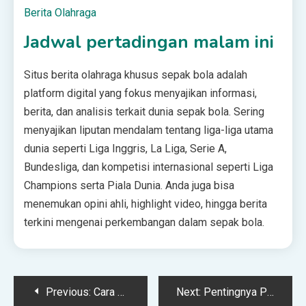
Berita Olahraga
Jadwal pertadingan malam ini
Situs berita olahraga khusus sepak bola adalah
platform digital yang fokus menyajikan informasi,
berita, dan analisis terkait dunia sepak bola. Sering
menyajikan liputan mendalam tentang liga-liga utama
dunia seperti Liga Inggris, La Liga, Serie A,
Bundesliga, dan kompetisi internasional seperti Liga
Champions serta Piala Dunia. Anda juga bisa
menemukan opini ahli, highlight video, hingga berita
terkini mengenai perkembangan dalam sepak bola.
Post
Previous:
Cara Efektif Mengoptimalkan Konten Lama
Next:
Pentingnya Permainan Kata Sebagai Identitas Brand