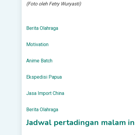
(Foto oleh Fetry Wuryasti)
Berita Olahraga
Motivation
Anime Batch
Ekspedisi Papua
Jasa Import China
Berita Olahraga
Jadwal pertadingan malam in