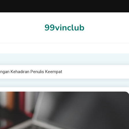
99vinclub
ngan Kehadiran Penulis Keempat