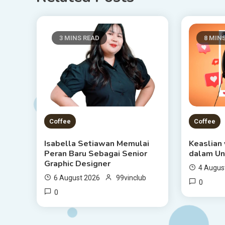
3 MINS READ
8 MIN
Coffee
Coffee
Isabella Setiawan Memulai
Keaslian 
Peran Baru Sebagai Senior
dalam Un
Graphic Designer
4 Augus
6 August 2026
99vinclub
0
0