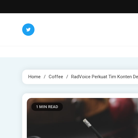
Skip
to
content
Home
Coffee
RadVoice Perkuat Tim Konten De
1 MIN READ