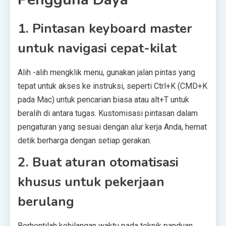
1. Pintasan keyboard master
untuk navigasi cepat-kilat
Alih -alih mengklik menu, gunakan jalan pintas yang
tepat untuk akses ke instruksi, seperti Ctrl+K (CMD+K
pada Mac) untuk pencarian biasa atau alt+T untuk
beralih di antara tugas. Kustomisasi pintasan dalam
pengaturan yang sesuai dengan alur kerja Anda, hemat
detik berharga dengan setiap gerakan.
2. Buat aturan otomatisasi
khusus untuk pekerjaan
berulang
Berhentilah kehilangan waktu pada teknik panduan