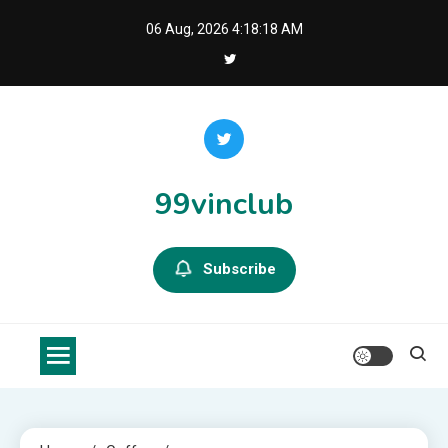
Skip
06 Aug, 2026
4:18:19 AM
to
content
99vinclub
Subscribe