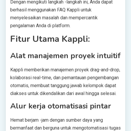
Dengan mengikuti langkah -langkah ini, Anda dapat
berhasil menggunakan FAQ Kappli untuk
menyelesaikan masalah dan mempercantik
pengalaman Anda di platform.
Fitur Utama Kappli:
Alat manajemen proyek intuitif
Kappli memberikan manajemen proyek drag-and-drop,
kolaborasi real-time, dan pemantauan pengembangan
otomatis, membuat tanggung jawab kelompok dapat
diakses untuk dikendalikan dari awal hingga selesai.
Alur kerja otomatisasi pintar
Hemat berjam -jam dengan sumber daya yang
bermanfaat dan berguna untuk mengotomatisasi tugas