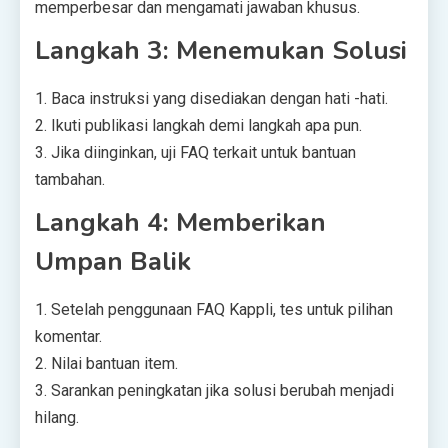
memperbesar dan mengamati jawaban khusus.
Langkah 3: Menemukan Solusi
1. Baca instruksi yang disediakan dengan hati -hati.
2. Ikuti publikasi langkah demi langkah apa pun.
3. Jika diinginkan, uji FAQ terkait untuk bantuan
tambahan.
Langkah 4: Memberikan
Umpan Balik
1. Setelah penggunaan FAQ Kappli, tes untuk pilihan
komentar.
2. Nilai bantuan item.
3. Sarankan peningkatan jika solusi berubah menjadi
hilang.