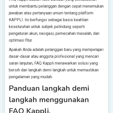
untuk membantu pelanggan dengan cepat menemukan
jawaban atas pertanyaan umum tentang platform
KAPPLI. Ini berfungsi sebagai basis keahlian
keseluruhan untuk subjek pelindung seperti
pengaturan akun, navigasi, pemecahan masalah, dan
optimasi fitur.
Apakah Anda adalah pelanggan baru yang mempelajari
dasar-dasar atau anggota profesional yang mencari
saran lanjutan, FAQ Kappli menawarkan solusi yang
bersih dan langkah demi langkah untuk memastikan
pengalaman yang mudah.
Panduan langkah demi
langkah menggunakan
FAQ Kappli.