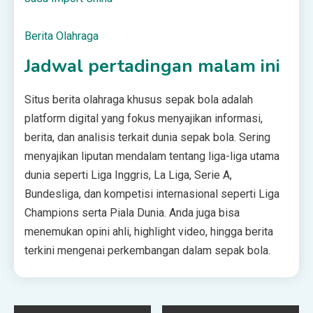
Berita Olahraga
Jadwal pertadingan malam ini
Situs berita olahraga khusus sepak bola adalah
platform digital yang fokus menyajikan informasi,
berita, dan analisis terkait dunia sepak bola. Sering
menyajikan liputan mendalam tentang liga-liga utama
dunia seperti Liga Inggris, La Liga, Serie A,
Bundesliga, dan kompetisi internasional seperti Liga
Champions serta Piala Dunia. Anda juga bisa
menemukan opini ahli, highlight video, hingga berita
terkini mengenai perkembangan dalam sepak bola.