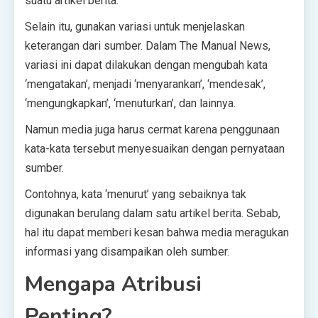
suatu artikel berita.
Selain itu, gunakan variasi untuk menjelaskan
keterangan dari sumber. Dalam The Manual News,
variasi ini dapat dilakukan dengan mengubah kata
‘mengatakan’, menjadi ‘menyarankan’, ‘mendesak’,
‘mengungkapkan’, ‘menuturkan’, dan lainnya.
Namun media juga harus cermat karena penggunaan
kata-kata tersebut menyesuaikan dengan pernyataan
sumber.
Contohnya, kata ‘menurut’ yang sebaiknya tak
digunakan berulang dalam satu artikel berita. Sebab,
hal itu dapat memberi kesan bahwa media meragukan
informasi yang disampaikan oleh sumber.
Mengapa
Atribusi
Penting?