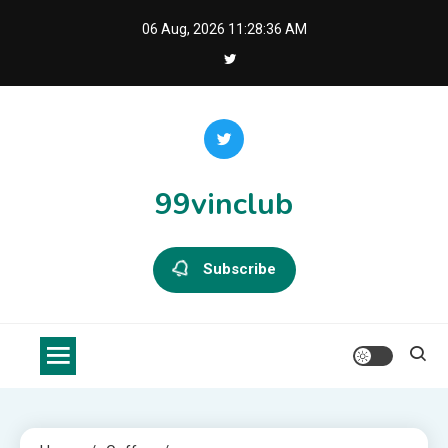
Skip
06 Aug, 2026
11:28:37 AM
to
content
99vinclub
Subscribe