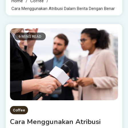
Home
Coffee
Cara Menggunakan Atribusi Dalam Berita Dengan Benar
6 MINS READ
Coffee
Cara Menggunakan Atribusi