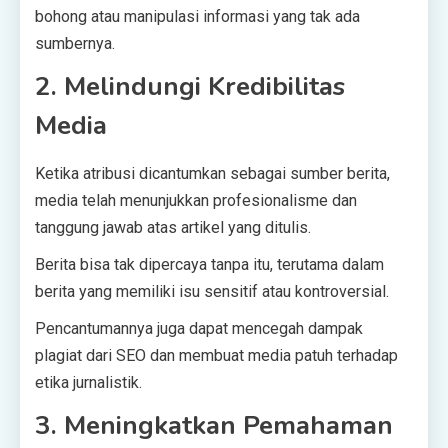
bohong atau manipulasi informasi yang tak ada
sumbernya.
2. Melindungi Kredibilitas
Media
Ketika atribusi dicantumkan sebagai sumber berita,
media telah menunjukkan profesionalisme dan
tanggung jawab atas artikel yang ditulis.
Berita bisa tak dipercaya tanpa itu, terutama dalam
berita yang memiliki isu sensitif atau kontroversial.
Pencantumannya juga dapat mencegah dampak
plagiat dari SEO dan membuat media patuh terhadap
etika jurnalistik.
3. Meningkatkan Pemahaman