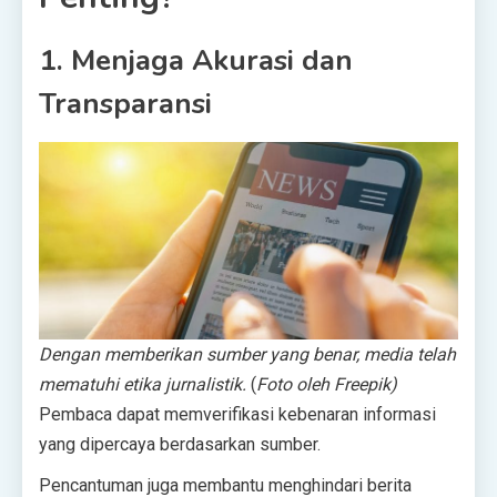
1. Menjaga Akurasi dan
Transparansi
Dengan memberikan sumber yang benar, media telah
mematuhi etika jurnalistik.
(
Foto oleh Freepik)
Pembaca dapat memverifikasi kebenaran informasi
yang dipercaya berdasarkan sumber.
Pencantuman juga membantu menghindari berita