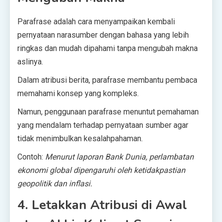
Parafrase adalah cara menyampaikan kembali
pernyataan narasumber dengan bahasa yang lebih
ringkas dan mudah dipahami tanpa mengubah makna
aslinya.
Dalam atribusi berita, parafrase membantu pembaca
memahami konsep yang kompleks.
Namun, penggunaan parafrase menuntut pemahaman
yang mendalam terhadap pernyataan sumber agar
tidak menimbulkan kesalahpahaman.
Contoh:
Menurut laporan Bank Dunia, perlambatan
ekonomi global dipengaruhi oleh ketidakpastian
geopolitik dan inflasi.
4. Letakkan Atribusi di Awal