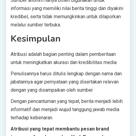
Sumber anonim hanya boleh digunakan untuk
informasi yang memiliki nilai berita tinggi dan diyakini
kredibel, serta tidak memungkinkan untuk dilaporkan
melalui sumber terbuka.
Kesimpulan
Atribusi adalah bagian penting dalam pemberitaan
untuk meningkatkan akurasi dan kredibilitas media.
Penulisannya harus ditulis lengkap dengan nama dan
jabatannya agar pernyataan yang disertakan relevan
dengan yang disampaikan oleh sumber.
Dengan pencantuman yang tepat, berita menjadi lebih
informatif dan menjadi wujud tanggung jawab media
terhadap kebenaran.
Atribusi yang tepat membantu pesan brand