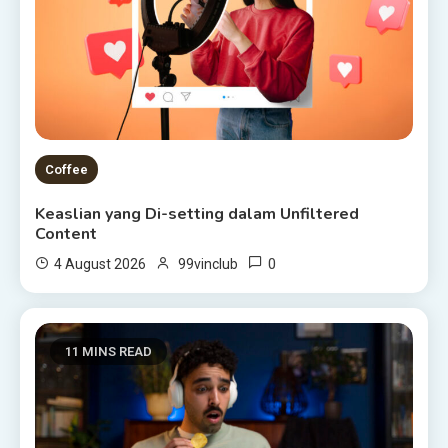
Coffee
Keaslian yang Di-setting dalam Unfiltered
Content
0
4 August 2026
99vinclub
11 MINS READ