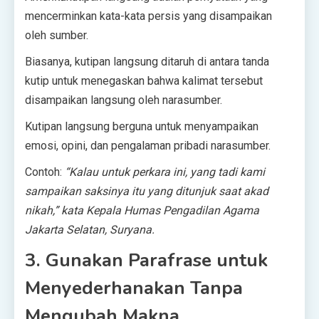
mencerminkan kata-kata persis yang disampaikan
oleh sumber.
Biasanya, kutipan langsung ditaruh di antara tanda
kutip untuk menegaskan bahwa kalimat tersebut
disampaikan langsung oleh narasumber.
Kutipan langsung berguna untuk menyampaikan
emosi, opini, dan pengalaman pribadi narasumber.
Contoh:
“Kalau untuk perkara ini, yang tadi kami
sampaikan saksinya itu yang ditunjuk saat akad
nikah,” kata Kepala Humas Pengadilan Agama
Jakarta Selatan, Suryana.
3. Gunakan Parafrase untuk
Menyederhanakan Tanpa
Mengubah Makna