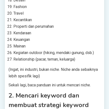
Desain
Fashion
Travel
Kecantikan
Properti dan perumahan
Kendaraan
Keuangan
Mainan
Kegiatan outdoor (hiking, mendaki gunung, dsb.)
Relationship (pacar, teman, keluarga)
(Ingat, ini industri, bukan niche. Niche anda sebaiknya
lebih spesifik lagi)
Sekali lagi, baca panduan ini untuk mencari niche.
2. Mencari keyword dan
membuat strategi keyword