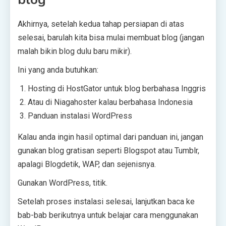
Akhirnya, setelah kedua tahap persiapan di atas
selesai, barulah kita bisa mulai membuat blog (jangan
malah bikin blog dulu baru mikir).
Ini yang anda butuhkan:
Hosting di HostGator untuk blog berbahasa Inggris
Atau di Niagahoster kalau berbahasa Indonesia
Panduan instalasi WordPress
Kalau anda ingin hasil optimal dari panduan ini, jangan
gunakan blog gratisan seperti Blogspot atau Tumblr,
apalagi Blogdetik, WAP, dan sejenisnya.
Gunakan WordPress, titik.
Setelah proses instalasi selesai, lanjutkan baca ke
bab-bab berikutnya untuk belajar cara menggunakan