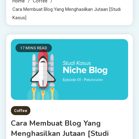
Home
Coffee
Cara Membuat Blog Yang Menghasilkan Jutaan [Studi
Kasus]
17 MINS READ
Coffee
Cara Membuat Blog Yang
Menghasilkan Jutaan [Studi