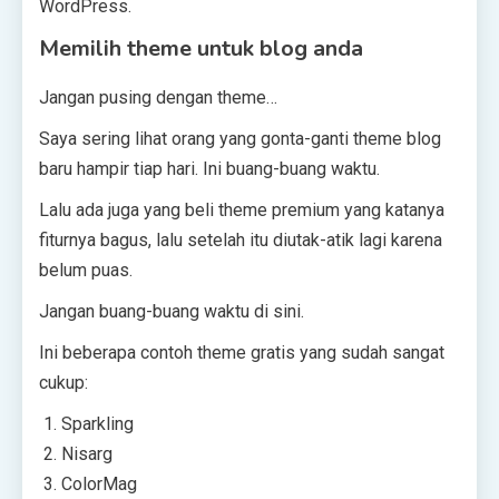
WordPress.
Memilih theme untuk blog anda
Jangan pusing dengan theme…
Saya sering lihat orang yang gonta-ganti theme blog
baru hampir tiap hari. Ini buang-buang waktu.
Lalu ada juga yang beli theme premium yang katanya
fiturnya bagus, lalu setelah itu diutak-atik lagi karena
belum puas.
Jangan buang-buang waktu di sini.
Ini beberapa contoh theme gratis yang sudah sangat
cukup:
Sparkling
Nisarg
ColorMag