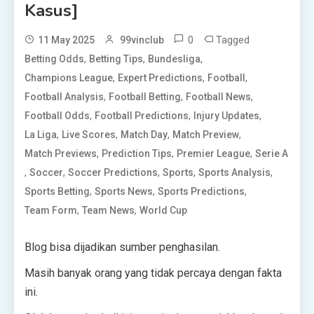
Kasus]
0
Tagged
11 May 2025
99vinclub
,
,
,
Betting Odds
Betting Tips
Bundesliga
,
,
,
Champions League
Expert Predictions
Football
,
,
,
Football Analysis
Football Betting
Football News
,
,
,
Football Odds
Football Predictions
Injury Updates
,
,
,
,
La Liga
Live Scores
Match Day
Match Preview
,
,
,
Match Previews
Prediction Tips
Premier League
Serie A
,
,
,
,
,
Soccer
Soccer Predictions
Sports
Sports Analysis
,
,
,
Sports Betting
Sports News
Sports Predictions
,
,
Team Form
Team News
World Cup
Blog bisa dijadikan sumber penghasilan.
Masih banyak orang yang tidak percaya dengan fakta
ini.