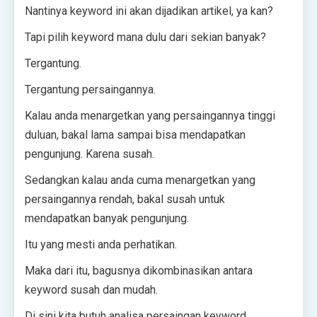
Nantinya keyword ini akan dijadikan artikel, ya kan?
Tapi pilih keyword mana dulu dari sekian banyak?
Tergantung.
Tergantung persaingannya.
Kalau anda menargetkan yang persaingannya tinggi
duluan, bakal lama sampai bisa mendapatkan
pengunjung. Karena susah.
Sedangkan kalau anda cuma menargetkan yang
persaingannya rendah, bakal susah untuk
mendapatkan banyak pengunjung.
Itu yang mesti anda perhatikan.
Maka dari itu, bagusnya dikombinasikan antara
keyword susah dan mudah.
Di sini kita butuh analisa persaingan keyword.