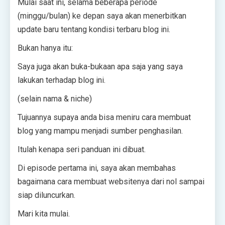
Mulai saat ini, selama beberapa periode
(minggu/bulan) ke depan saya akan menerbitkan
update baru tentang kondisi terbaru blog ini.
Bukan hanya itu:
Saya juga akan buka-bukaan apa saja yang saya
lakukan terhadap blog ini.
(selain nama & niche)
Tujuannya supaya anda bisa meniru cara membuat
blog yang mampu menjadi sumber penghasilan.
Itulah kenapa seri panduan ini dibuat.
Di episode pertama ini, saya akan membahas
bagaimana cara membuat websitenya dari nol sampai
siap diluncurkan.
Mari kita mulai.