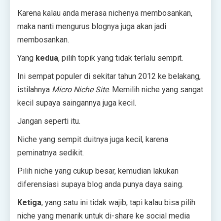
Karena kalau anda merasa nichenya membosankan,
maka nanti mengurus blognya juga akan jadi
membosankan.
Yang
kedua
, pilih topik yang tidak terlalu sempit.
Ini sempat populer di sekitar tahun 2012 ke belakang,
istilahnya
Micro Niche Site
. Memilih niche yang sangat
kecil supaya saingannya juga kecil.
Jangan seperti itu.
Niche yang sempit duitnya juga kecil, karena
peminatnya sedikit.
Pilih niche yang cukup besar, kemudian lakukan
diferensiasi supaya blog anda punya daya saing.
Ketiga
, yang satu ini tidak wajib, tapi kalau bisa pilih
niche yang menarik untuk di-share ke social media