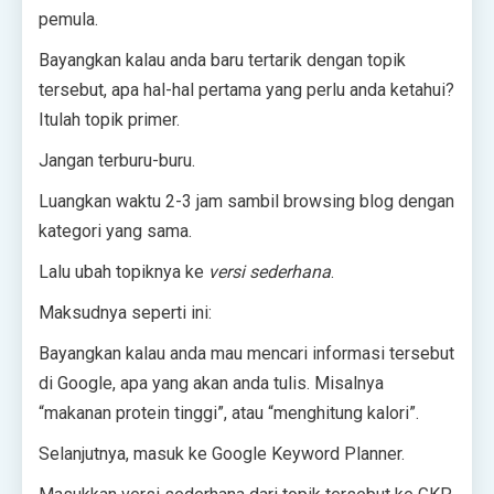
pemula.
Bayangkan kalau anda baru tertarik dengan topik
tersebut, apa hal-hal pertama yang perlu anda ketahui?
Itulah topik primer.
Jangan terburu-buru.
Luangkan waktu 2-3 jam sambil browsing blog dengan
kategori yang sama.
Lalu ubah topiknya ke
versi sederhana
.
Maksudnya seperti ini:
Bayangkan kalau anda mau mencari informasi tersebut
di Google, apa yang akan anda tulis. Misalnya
“makanan protein tinggi”, atau “menghitung kalori”.
Selanjutnya, masuk ke Google Keyword Planner.