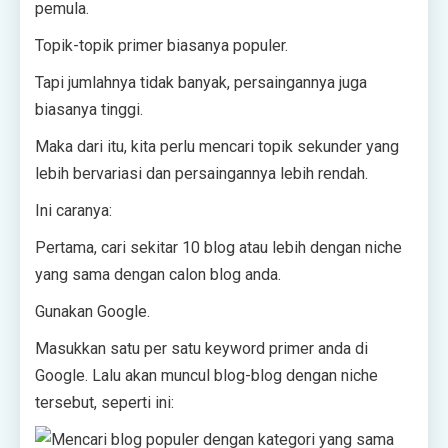
pemula.
Topik-topik primer biasanya populer.
Tapi jumlahnya tidak banyak, persaingannya juga
biasanya tinggi.
Maka dari itu, kita perlu mencari topik sekunder yang
lebih bervariasi dan persaingannya lebih rendah.
Ini caranya:
Pertama, cari sekitar 10 blog atau lebih dengan niche
yang sama dengan calon blog anda.
Gunakan Google.
Masukkan satu per satu keyword primer anda di
Google. Lalu akan muncul blog-blog dengan niche
tersebut, seperti ini: