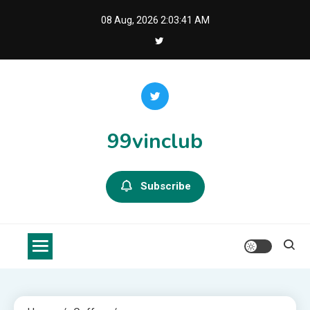
Skip
08 Aug, 2026
2:03:42 AM
to
content
99vinclub
Subscribe