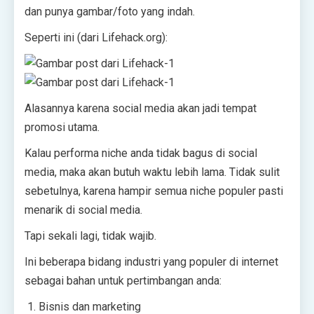
dan punya gambar/foto yang indah.
Seperti ini (dari Lifehack.org):
Alasannya karena social media akan jadi tempat
promosi utama.
Kalau performa niche anda tidak bagus di social
media, maka akan butuh waktu lebih lama. Tidak sulit
sebetulnya, karena hampir semua niche populer pasti
menarik di social media.
Tapi sekali lagi, tidak wajib.
Ini beberapa bidang industri yang populer di internet
sebagai bahan untuk pertimbangan anda:
Bisnis dan marketing