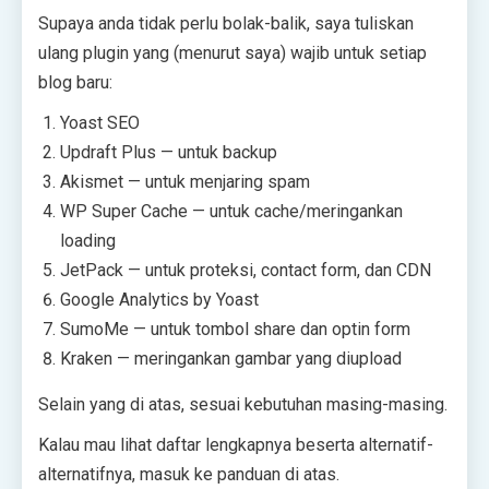
Supaya anda tidak perlu bolak-balik, saya tuliskan
ulang plugin yang (menurut saya) wajib untuk setiap
blog baru:
Yoast SEO
Updraft Plus — untuk backup
Akismet — untuk menjaring spam
WP Super Cache — untuk cache/meringankan
loading
JetPack — untuk proteksi, contact form, dan CDN
Google Analytics by Yoast
SumoMe — untuk tombol share dan optin form
Kraken — meringankan gambar yang diupload
Selain yang di atas, sesuai kebutuhan masing-masing.
Kalau mau lihat daftar lengkapnya beserta alternatif-
alternatifnya, masuk ke panduan di atas.