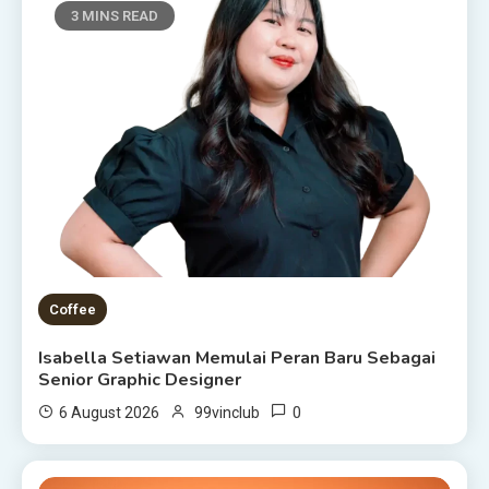
3 MINS READ
Coffee
Isabella Setiawan Memulai Peran Baru Sebagai
Senior Graphic Designer
0
6 August 2026
99vinclub