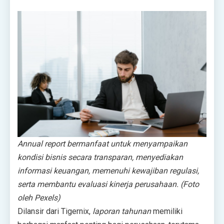
Annual report bermanfaat untuk menyampaikan
kondisi bisnis secara transparan, menyediakan
informasi keuangan, memenuhi kewajiban regulasi,
serta membantu evaluasi kinerja perusahaan. (Foto
oleh Pexels)
Dilansir dari Tigernix,
laporan tahunan
memiliki