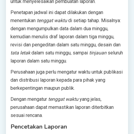
untuk menyelesaikan pembuatan laporan.
Penetapan jadwal ini dapat dilakukan dengan
menentukan
tenggat waktu
di setiap tahap. Misalnya:
dengan mengumpulkan data dalam dua minggu,
kemudian menulis draf laporan dalam tiga minggu,
revisi dan pengeditan dalam satu minggu, desain dan
tata letak
dalam satu minggu, sampai
tinjauan
seluruh
laporan dalam satu minggu.
Perusahaan juga perlu mengatur waktu untuk publikasi
dan distribusi laporan kepada para pihak yang
berkepentingan maupun publik.
Dengan mengatur
tenggat waktu
yang jelas,
perusahaan dapat memastikan laporan diterbitkan
sesuai rencana.
Pencetakan Laporan