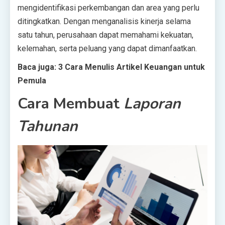
mengidentifikasi perkembangan dan area yang perlu
ditingkatkan. Dengan menganalisis kinerja selama
satu tahun, perusahaan dapat memahami kekuatan,
kelemahan, serta peluang yang dapat dimanfaatkan.
Baca juga: 3 Cara Menulis Artikel Keuangan untuk
Pemula
Cara Membuat
Laporan
Tahunan