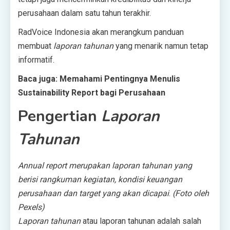
perusahaan dalam satu tahun terakhir.
RadVoice Indonesia akan merangkum panduan
membuat
laporan tahunan
yang menarik namun tetap
informatif.
Baca juga: Memahami Pentingnya Menulis
Sustainability Report bagi Perusahaan
Pengertian
Laporan
Tahunan
Annual report merupakan laporan tahunan yang
berisi rangkuman kegiatan, kondisi keuangan
perusahaan dan target yang akan dicapai
.
(Foto oleh
Pexels)
Laporan tahunan
atau laporan tahunan adalah salah