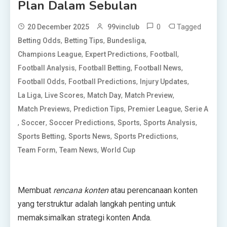
Plan Dalam Sebulan
0
Tagged
20 December 2025
99vinclub
,
,
,
Betting Odds
Betting Tips
Bundesliga
,
,
,
Champions League
Expert Predictions
Football
,
,
,
Football Analysis
Football Betting
Football News
,
,
,
Football Odds
Football Predictions
Injury Updates
,
,
,
,
La Liga
Live Scores
Match Day
Match Preview
,
,
,
Match Previews
Prediction Tips
Premier League
Serie A
,
,
,
,
,
Soccer
Soccer Predictions
Sports
Sports Analysis
,
,
,
Sports Betting
Sports News
Sports Predictions
,
,
Team Form
Team News
World Cup
Membuat
rencana konten
atau perencanaan konten
yang terstruktur adalah langkah penting untuk
memaksimalkan strategi konten Anda.