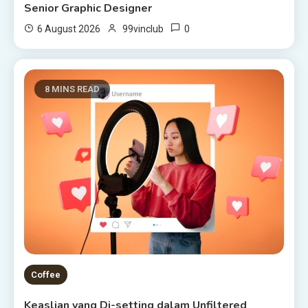
Senior Graphic Designer
0
6 August 2026
99vinclub
8 MINS READ
Coffee
Keaslian yang Di-setting dalam Unfiltered