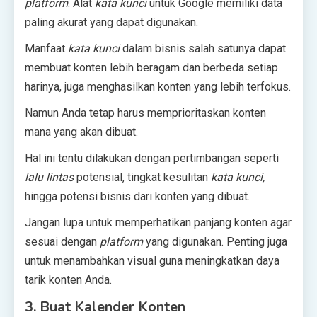
platform
. Alat
kata kunci
untuk Google memiliki data
paling akurat yang dapat digunakan.
Manfaat
kata kunci
dalam bisnis salah satunya dapat
membuat konten lebih beragam dan berbeda setiap
harinya, juga menghasilkan konten yang lebih terfokus.
Namun Anda tetap harus memprioritaskan konten
mana yang akan dibuat.
Hal ini tentu dilakukan dengan pertimbangan seperti
lalu lintas
potensial, tingkat kesulitan
kata kunci,
hingga potensi bisnis dari konten yang dibuat.
Jangan lupa untuk memperhatikan panjang konten agar
sesuai dengan
platform
yang digunakan. Penting juga
untuk menambahkan visual guna meningkatkan daya
tarik konten Anda.
3. Buat Kalender Konten