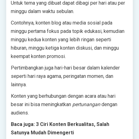
Untuk tema yang dibuat dapat dibagi per hari atau per
minggu dalam waktu sebulan.
Contohnya, konten blog atau media sosial pada
minggu pertama fokus pada topik edukasi, kemudian
minggu kedua konten yang lebih ringan seperti
hiburan, minggu ketiga konten diskusi, dan minggu
keempat konten promosi.
Pertimbangkan juga hari-hari besar dalam kalender
seperti hari raya agama, peringatan momen, dan
lainnya.
Konten yang berhubungan dengan acara atau hari
besar ini bisa meningkatkan
pertunangan
dengan
audiens.
Baca juga: 3 Ciri Konten Berkualitas, Salah
Satunya Mudah Dimengerti