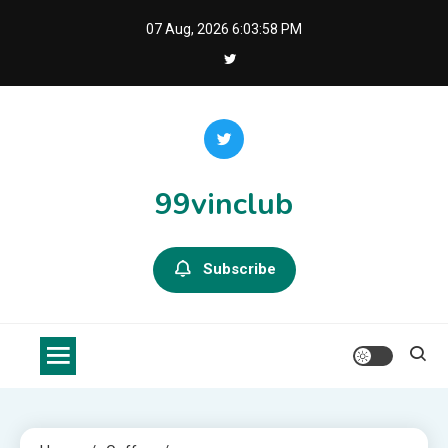
Skip
07 Aug, 2026
6:04:00 PM
to
content
99vinclub
Subscribe