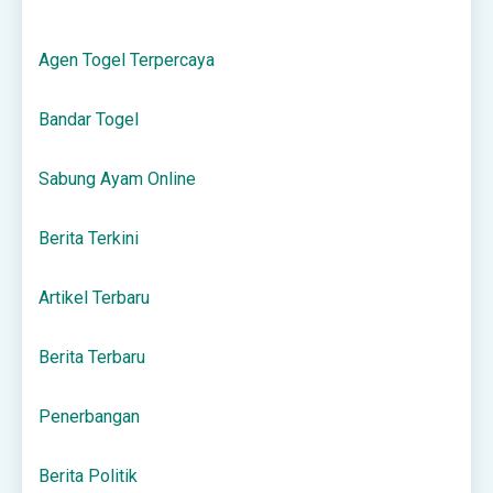
Agen Togel Terpercaya
Bandar Togel
Sabung Ayam Online
Berita Terkini
Artikel Terbaru
Berita Terbaru
Penerbangan
Berita Politik