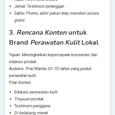
Jumat: Testimoni pelanggan
Sabtu: Promo
akhir pekan
atau
memberi secara
gratis
3.
Rencana Konten
untuk
Brand
Perawatan Kulit
Lokal
Tujuan: Meningkatkan kepercayaan konsumen dan
edukasi produk
Audiens: Pria/Wanita 20–35 tahun yang peduli
perawatan kulit
Pilar Konten:
Edukasi
perawatan kulit
Tinjauan
produk
Testimoni pengguna
Di belakang merek