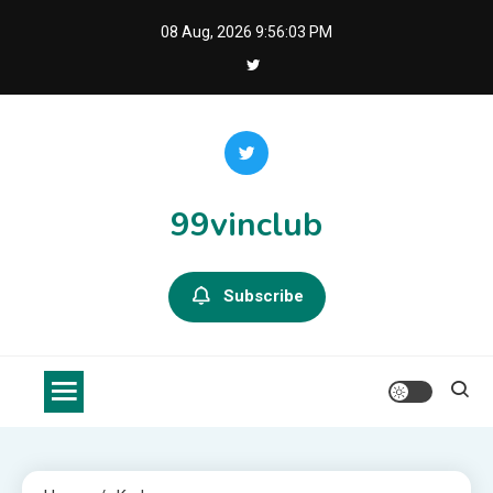
Skip
08 Aug, 2026
9:56:03 PM
to
content
99vinclub
Subscribe